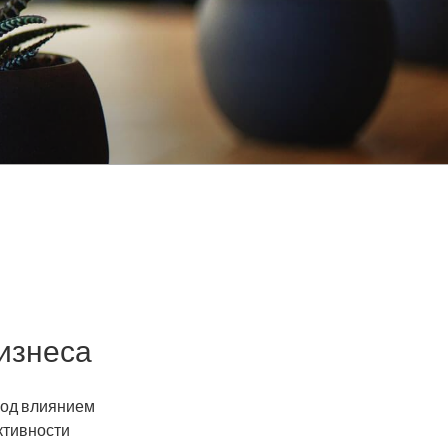
изнеса
под влиянием
ктивности