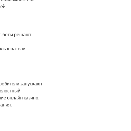
ей.
ат-боты решают
ользователи
ребители запускают
Целостный
ие онлайн казино.
ания.