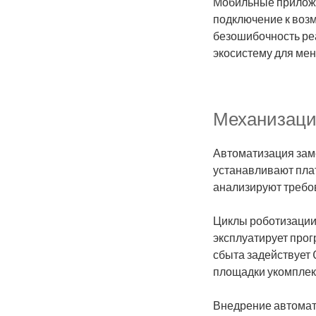
Мобильные приложе
подключение к воз
безошибочность ре
экосистему для ме
Механизаци
Автоматизация зам
устанавливают пла
анализируют требо
Циклы роботизации
эксплуатирует про
сбыта задействует
площадки укомпле
Внедрение автомат