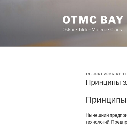
Videre
til
OTMC BAY
indhold
Oskar • Tilde • Malene • Claus
UDGIVET
19. JUNI 2026
AF
T
DEN
Принципы э
Принципы
Нынешний предпри
технологий. Предп