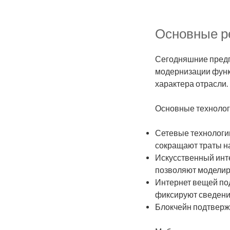
Основные р
Сегодняшние предп
модернизации функ
характера отрасли.
Основные технолог
Сетевые технологии
сокращают траты н
Искусственный инт
позволяют моделир
Интернет вещей по
фиксируют сведения
Блокчейн подтвержд