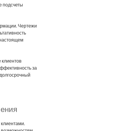
е подсчеты
рмации. Чертежи
ьтативность
 настоящем
е клиентов
эффективность за
 долгосрочный
шения
 клиентами.
 возможностям.