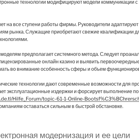
ктронные технологии модифицируют модели коммуникации с 
ет на все ступени работы фирмы. Руководители адаптируют
ям рынка. Служащие приобретают свежие квалификации дл
хнологиями.
моделям предполагает системного метода. Следует проана
 лицензированные онлайн казино и выявить первоочередные
ать во внимание особенность сферы и объем функциониров
гические технологии дают современные возможности для пр
ет эксплуатационные издержки и форсирует выполнение по
at.de.tl/Hilfe_Forum/topic-61-1-Online-Bootsf%C3%BChrers
омпаниям оставаться сильным в быстрой обстановке.
лектронная модернизация и ее цели