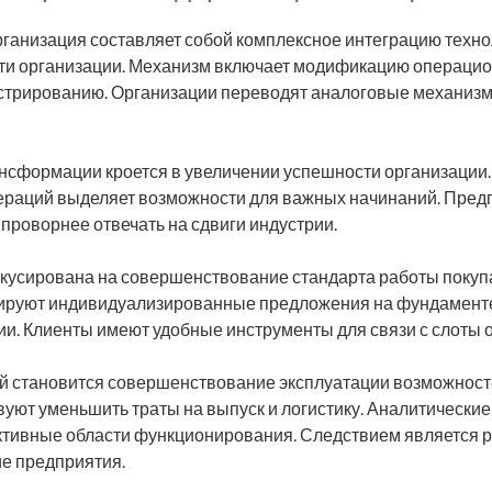
ганизация составляет собой комплексное интеграцию техно
ти организации. Механизм включает модификацию операци
истрированию. Организации переводят аналоговые механиз
ансформации кроется в увеличении успешности организации
раций выделяет возможности для важных начинаний. Пред
проворнее отвечать на сдвиги индустрии.
кусирована на совершенствование стандарта работы покуп
ируют индивидуализированные предложения на фундамент
и. Клиенты имеют удобные инструменты для связи с слоты 
й становится совершенствование эксплуатации возможност
уют уменьшить траты на выпуск и логистику. Аналитически
тивные области функционирования. Следствием является р
ие предприятия.