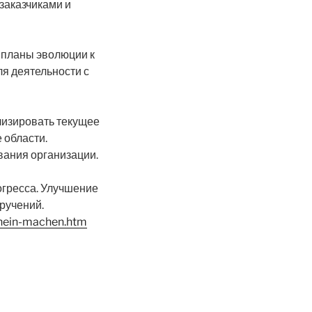
заказчиками и
 планы эволюции к
я деятельности с
лизировать текущее
 области.
ания организации.
огресса. Улучшение
ручений.
chein-machen.htm