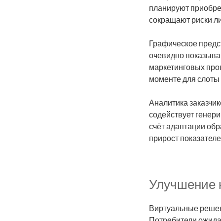
планируют приобре
сокращают риски л
Графическое предс
очевидно показыва
маркетинговых про
моменте для слоты
Аналитика заказчи
содействует генер
счёт адаптации об
прирост показателе
Улучшение 
Виртуальные решен
Потребители ожида