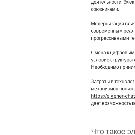
деятельности. Эле
союзниками.
Модернизация влия
современным реали
прогрессивными те
Смена к цифровым 
условие структуры
Необходимо приним
Затраты в техноло
механизмов понижа
https://eigener-ch
дает возможность к
Что такое э