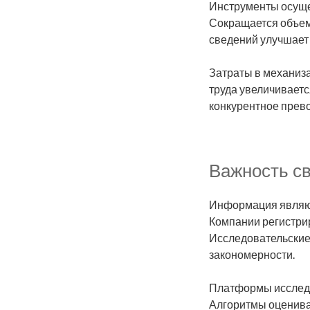
Инструменты осуще
Сокращается объем
сведений улучшает
Затраты в механиз
труда увеличивает
конкурентное прево
Важность с
Информация являютс
Компании регистрир
Исследовательские
закономерности.
Платформы исследо
Алгоритмы оценива