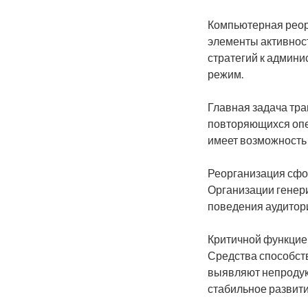
Компьютерная реор
элементы активнос
стратегий к админ
режим.
Главная задача тр
повторяющихся опе
имеет возможность 
Реорганизация сфо
Организации генер
поведения аудитори
Критичной функцие
Средства способств
выявляют непродук
стабильное развит