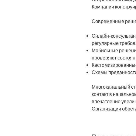
Компании конструи
Современные реше
Онлайн-консультан
регулярные требова
Мобильные решения
проверяют состоян
Кастомизированные 
Схемы преданности 
Многоканальный ст
контакт в начально
впечатление увелич
Организации обрет