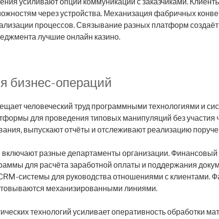
ния усиливают опции коммуникации с заказчиками. Клиент
можностям через устройства. Механизация фабричных конве
ализации процессов. Связывание разных платформ создаё
неджмента лучшие онлайн казино.
я бизнес-операций
ещает человеческий труд программными технологиями и си
тформы для проведения типовых манипуляций без участия 
вания, выпускают отчёты и отслеживают реализацию поруче
 включают разные департаменты организации. Финансовый 
граммы для расчёта заработной оплаты и поддержания доку
 CRM-системы для руководства отношениями с клиентами. 
ктовываются механизированными линиями.
ических технологий усиливает оперативность обработки ма