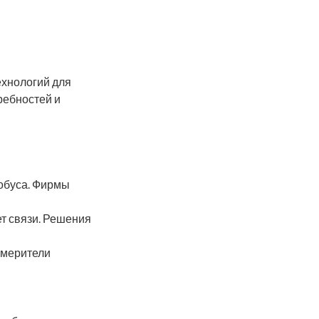
ехнологий для
ребностей и
лобуса. Фирмы
т связи. Решения
змерители