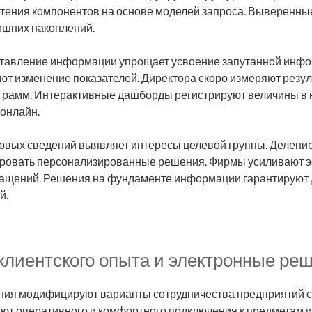
тения компонентов на основе моделей запроса. Выверенны
ишних накоплений.
тавление информации упрощает усвоение запутанной инфо
ют изменение показателей. Директора скоро измеряют резул
грамм. Интерактивные дашборды регистрируют величины в
 онлайн.
ковых сведений выявляет интересы целевой группы. Делени
ировать персонализированные решения. Фирмы усиливают 
ращений. Решения на фундаменте информации гарантируют
й.
клиентского опыта и электронные ре
ия модифицируют варианты сотрудничества предприятий с
ют оперативного и комфортного подключения к предметам и