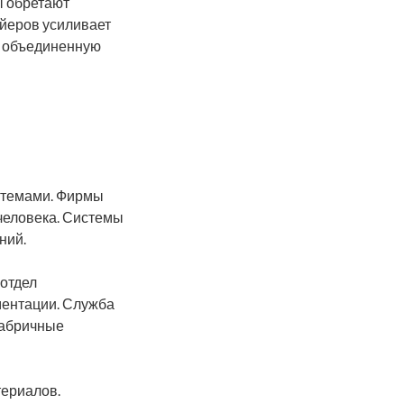
ы обретают
йеров усиливает
т объединенную
стемами. Фирмы
человека. Системы
ний.
отдел
ментации. Служба
Фабричные
териалов.