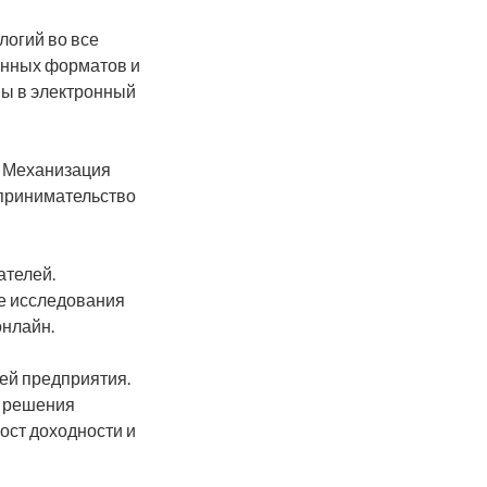
логий во все
онных форматов и
мы в электронный
. Механизация
принимательство
ателей.
е исследования
онлайн.
ей предприятия.
е решения
ост доходности и