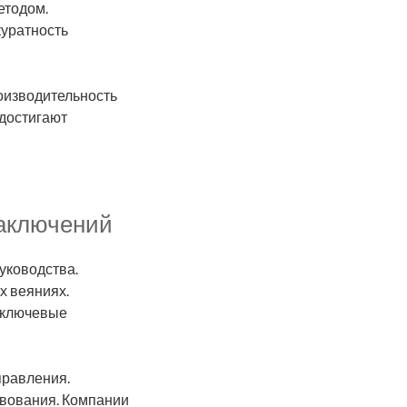
етодом.
куратность
оизводительность
 достигают
заключений
уководства.
х веяниях.
 ключевые
правления.
вования. Компании