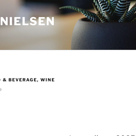
 NIELSEN
 & BEVERAGE, WINE
e