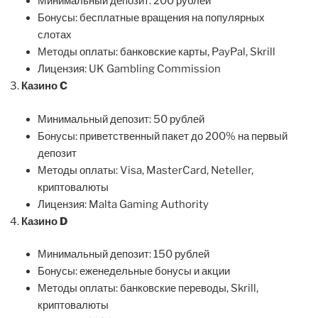
Минимальный депозит: 200 рублей
Бонусы: бесплатные вращения на популярных
слотах
Методы оплаты: банковские карты, PayPal, Skrill
Лицензия: UK Gambling Commission
Казино C
Минимальный депозит: 50 рублей
Бонусы: приветственный пакет до 200% на первый
депозит
Методы оплаты: Visa, MasterCard, Neteller,
криптовалюты
Лицензия: Malta Gaming Authority
Казино D
Минимальный депозит: 150 рублей
Бонусы: еженедельные бонусы и акции
Методы оплаты: банковские переводы, Skrill,
криптовалюты