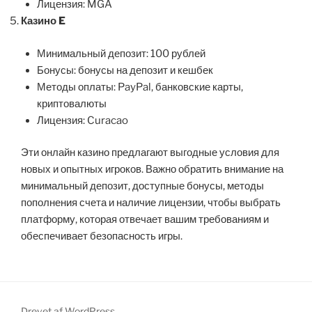
Лицензия: MGA
Казино E
Минимальный депозит: 100 рублей
Бонусы: бонусы на депозит и кешбек
Методы оплаты: PayPal, банковские карты,
криптовалюты
Лицензия: Curacao
Эти онлайн казино предлагают выгодные условия для
новых и опытных игроков. Важно обратить внимание на
минимальный депозит, доступные бонусы, методы
пополнения счета и наличие лицензии, чтобы выбрать
платформу, которая отвечает вашим требованиям и
обеспечивает безопасность игры.
Drevet af WordPress