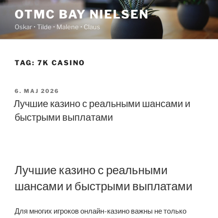
Videre
OTMC BAY NIELSEN
til
Oskar • Tilde • Malene • Claus
indhold
TAG:
7K CASINO
UDGIVET
6. MAJ 2026
DEN
Лучшие казино с реальными шансами и
быстрыми выплатами
Лучшие казино с реальными
шансами и быстрыми выплатами
Для многих игроков онлайн-казино важны не только