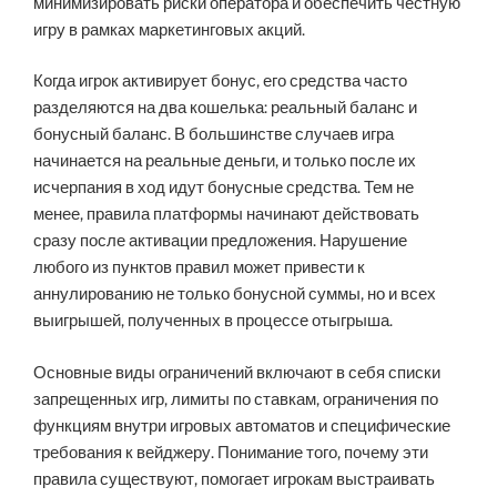
минимизировать риски оператора и обеспечить честную
игру в рамках маркетинговых акций.
Когда игрок активирует бонус, его средства часто
разделяются на два кошелька: реальный баланс и
бонусный баланс. В большинстве случаев игра
начинается на реальные деньги, и только после их
исчерпания в ход идут бонусные средства. Тем не
менее, правила платформы начинают действовать
сразу после активации предложения. Нарушение
любого из пунктов правил может привести к
аннулированию не только бонусной суммы, но и всех
выигрышей, полученных в процессе отыгрыша.
Основные виды ограничений включают в себя списки
запрещенных игр, лимиты по ставкам, ограничения по
функциям внутри игровых автоматов и специфические
требования к вейджеру. Понимание того, почему эти
правила существуют, помогает игрокам выстраивать