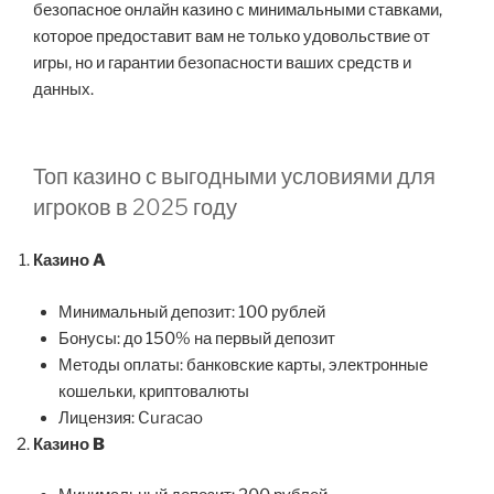
безопасное онлайн казино с минимальными ставками,
которое предоставит вам не только удовольствие от
игры, но и гарантии безопасности ваших средств и
данных.
Топ казино с выгодными условиями для
игроков в 2025 году
Казино A
Минимальный депозит: 100 рублей
Бонусы: до 150% на первый депозит
Методы оплаты: банковские карты, электронные
кошельки, криптовалюты
Лицензия: Curacao
Казино B