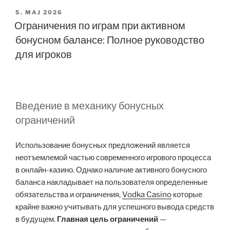
UDGIVET
5. MAJ 2026
DEN
Ограничения по играм при активном
бонусном балансе: Полное руководство
для игроков
Введение в механику бонусных
ограничений
Использование бонусных предложений является
неотъемлемой частью современного игрового процесса
в онлайн-казино. Однако наличие активного бонусного
баланса накладывает на пользователя определенные
обязательства и ограничения,
Vodka Casino
которые
крайне важно учитывать для успешного вывода средств
в будущем.
Главная цель ограничений
—