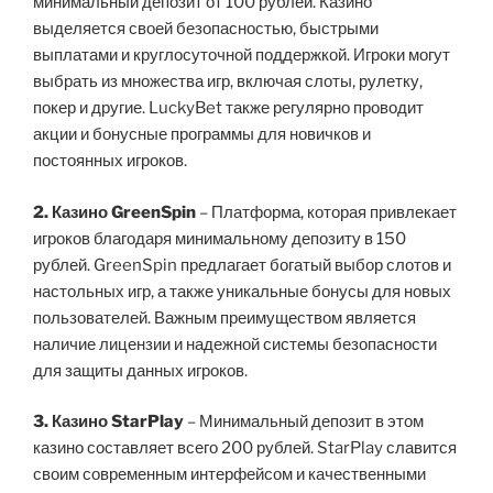
минимальный депозит от 100 рублей. Казино
выделяется своей безопасностью, быстрыми
выплатами и круглосуточной поддержкой. Игроки могут
выбрать из множества игр, включая слоты, рулетку,
покер и другие. LuckyBet также регулярно проводит
акции и бонусные программы для новичков и
постоянных игроков.
2. Казино GreenSpin
– Платформа, которая привлекает
игроков благодаря минимальному депозиту в 150
рублей. GreenSpin предлагает богатый выбор слотов и
настольных игр, а также уникальные бонусы для новых
пользователей. Важным преимуществом является
наличие лицензии и надежной системы безопасности
для защиты данных игроков.
3. Казино StarPlay
– Минимальный депозит в этом
казино составляет всего 200 рублей. StarPlay славится
своим современным интерфейсом и качественными