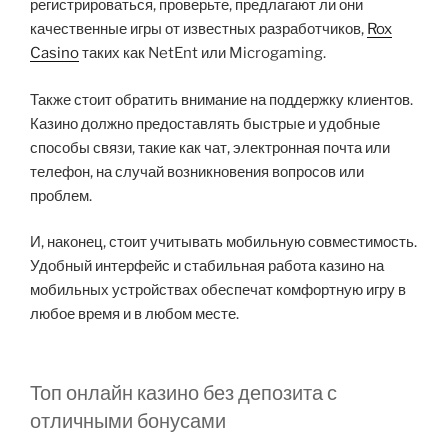
регистрироваться, проверьте, предлагают ли они
качественные игры от известных разработчиков,
Rox
Casino
таких как NetEnt или Microgaming.
Также стоит обратить внимание на поддержку клиентов.
Казино должно предоставлять быстрые и удобные
способы связи, такие как чат, электронная почта или
телефон, на случай возникновения вопросов или
проблем.
И, наконец, стоит учитывать мобильную совместимость.
Удобный интерфейс и стабильная работа казино на
мобильных устройствах обеспечат комфортную игру в
любое время и в любом месте.
Топ онлайн казино без депозита с
отличными бонусами