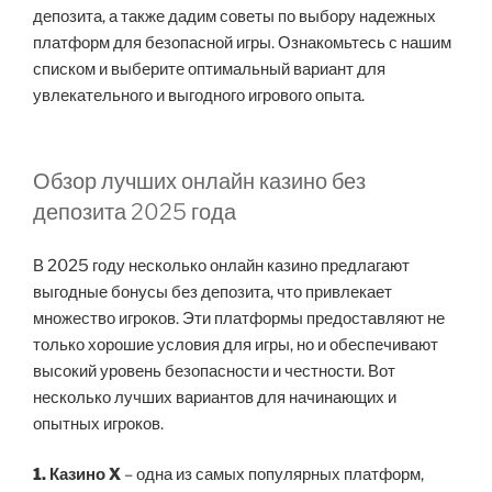
депозита, а также дадим советы по выбору надежных
платформ для безопасной игры. Ознакомьтесь с нашим
списком и выберите оптимальный вариант для
увлекательного и выгодного игрового опыта.
Обзор лучших онлайн казино без
депозита 2025 года
В 2025 году несколько онлайн казино предлагают
выгодные бонусы без депозита, что привлекает
множество игроков. Эти платформы предоставляют не
только хорошие условия для игры, но и обеспечивают
высокий уровень безопасности и честности. Вот
несколько лучших вариантов для начинающих и
опытных игроков.
1. Казино X
– одна из самых популярных платформ,