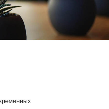
овременных