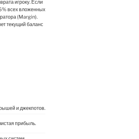
врата игроку. Если
 96% всех вложенных
ратора (Margin).
ет текущий баланс
рышей и джекпотов.
чистая прибыль.
ных систем.