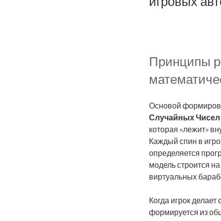
игровых ав
Принципы р
математиче
Основой формирова
Случайных Чисел 
которая «лежит» вн
Каждый спин в игр
определяется прог
модель строится н
виртуальных бараб
Когда игрок делает
формируется из общ