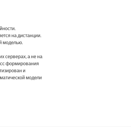
йности.
ется на дистанции.
й моделью.
х серверах, а не на
цесс формирования
тизирован и
ематической модели