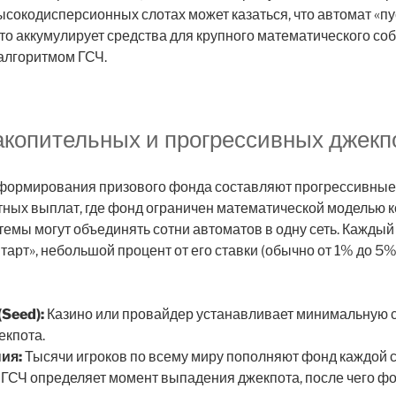
ысокодисперсионных слотах может казаться, что автомат «пус
то аккумулирует средства для крупного математического со
алгоритмом ГСЧ.
акопительных и прогрессивных джекп
формирования призового фонда составляют прогрессивные
тных выплат, где фонд ограничен математической моделью к
емы могут объединять сотни автоматов в одну сеть. Каждый р
тарт», небольшой процент от его ставки (обычно от 1% до 5%
Seed):
Казино или провайдер устанавливает минимальную с
екпота.
ия:
Тысячи игроков по всему миру пополняют фонд каждой с
ГСЧ определяет момент выпадения джекпота, после чего фо