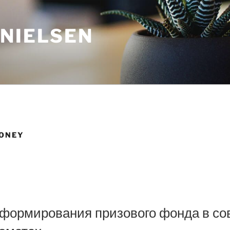
 NIELSEN
ONEY
формирования призового фонда в с