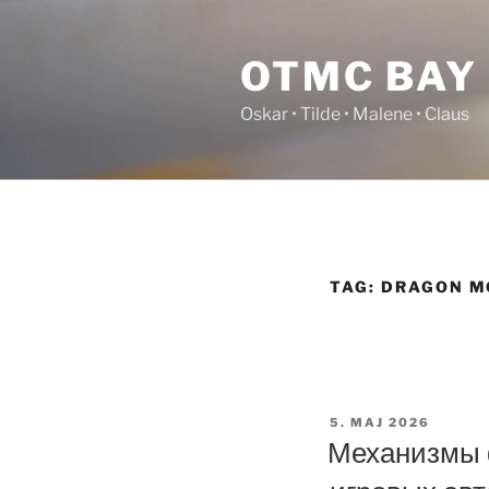
Videre
til
OTMC BAY
indhold
Oskar • Tilde • Malene • Claus
TAG:
DRAGON M
UDGIVET
5. MAJ 2026
DEN
Механизмы 