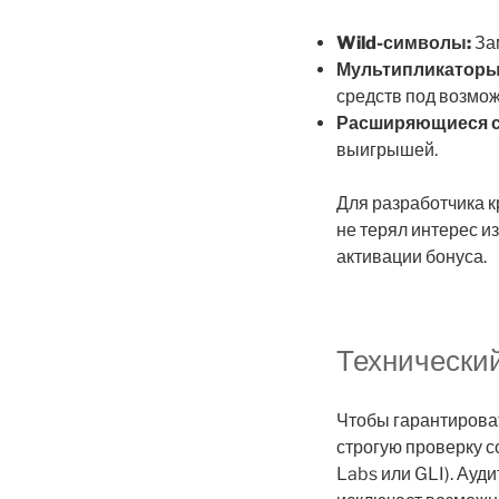
Wild-символы:
За
Мультипликаторы
средств под возмож
Расширяющиеся 
выигрышей.
Для разработчика к
не терял интерес и
активации бонуса.
Технический
Чтобы гарантирова
строгую проверку с
Labs или GLI). Ауд