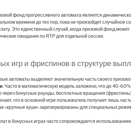
зовой фонд прогрессивного автомата является динамическо
еальном времени до тех пор, пока не произойдет случайное с
ату. Это единственный случай, когда призовой фонд может
ческие ожидания по RTP для отдельной сессии.
ых игр и фриспинов в структуре выпл
ые автоматы выделяют значительную часть своего призово
и
. Часто в математическую модель заложено, что до 40-60%
о через бонусные раунды, бесплатные вращения (фриспины
ачает, что в основной игре пользователь получает лишь част
как «крупные куши» зарезервированы для специальных режи
ат в бонусных играх часто сопровождается использование