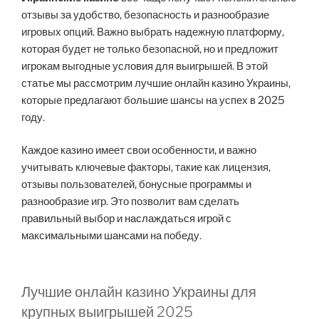
отзывы за удобство, безопасность и разнообразие
игровых опций. Важно выбрать надежную платформу,
которая будет не только безопасной, но и предложит
игрокам выгодные условия для выигрышей. В этой
статье мы рассмотрим лучшие онлайн казино Украины,
которые предлагают большие шансы на успех в 2025
году.
Каждое казино имеет свои особенности, и важно
учитывать ключевые факторы, такие как лицензия,
отзывы пользователей, бонусные программы и
разнообразие игр. Это позволит вам сделать
правильный выбор и наслаждаться игрой с
максимальными шансами на победу.
Лучшие онлайн казино Украины для
крупных выигрышей 2025