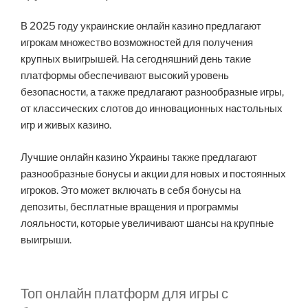
В 2025 году украинские онлайн казино предлагают
игрокам множество возможностей для получения
крупных выигрышей. На сегодняшний день такие
платформы обеспечивают высокий уровень
безопасности, а также предлагают разнообразные игры,
от классических слотов до инновационных настольных
игр и живых казино.
Лучшие онлайн казино Украины также предлагают
разнообразные бонусы и акции для новых и постоянных
игроков. Это может включать в себя бонусы на
депозиты, бесплатные вращения и программы
лояльности, которые увеличивают шансы на крупные
выигрыши.
Топ онлайн платформ для игры с