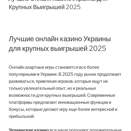
Крупных Выигрышей 2025
Лучшие онлайн казино Украины
для крупных выигрышей 2025
Онлайн азартные игры становятся все более
популярными в Украине. В 2025 году рынок продолжает
развиваться, привлекая игроков, которые ищут не
только увлекательный опыт, но и реальные
возможности для крупных выигрышей. Современные
платформы предлагают инновационные функции и
бонусы, которые делают игру еще более интересной и
прибыльной.
Украинские казино
все чаще получают положительные