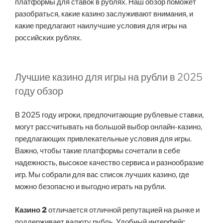
платформы для ставок в рублях. Наш обзор поможет
разобраться, какие казино заслуживают внимания, и
какие предлагают наилучшие условия для игры на
российских рублях.
Лучшие казино для игры на рубли в 2025
году обзор
В 2025 году игроки, предпочитающие рублевые ставки,
могут рассчитывать на большой выбор онлайн-казино,
предлагающих привлекательные условия для игры.
Важно, чтобы такие платформы сочетали в себе
надежность, высокое качество сервиса и разнообразие
игр. Мы собрали для вас список лучших казино, где
можно безопасно и выгодно играть на рубли.
Казино 2
отличается отличной репутацией на рынке и
поддерживает валюту рубль. Удобный интерфейс,