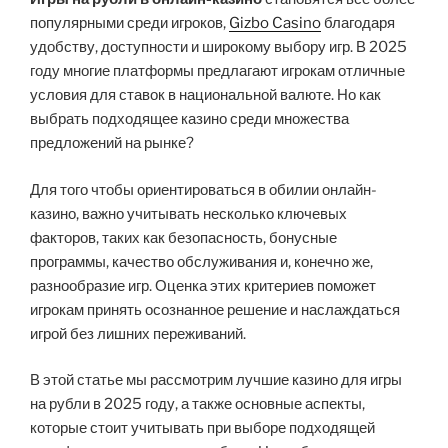
популярными среди игроков,
Gizbo Casino
благодаря
удобству, доступности и широкому выбору игр. В 2025
году многие платформы предлагают игрокам отличные
условия для ставок в национальной валюте. Но как
выбрать подходящее казино среди множества
предложений на рынке?
Для того чтобы ориентироваться в обилии онлайн-
казино, важно учитывать несколько ключевых
факторов, таких как безопасность, бонусные
программы, качество обслуживания и, конечно же,
разнообразие игр. Оценка этих критериев поможет
игрокам принять осознанное решение и наслаждаться
игрой без лишних переживаний.
В этой статье мы рассмотрим лучшие казино для игры
на рубли в 2025 году, а также основные аспекты,
которые стоит учитывать при выборе подходящей