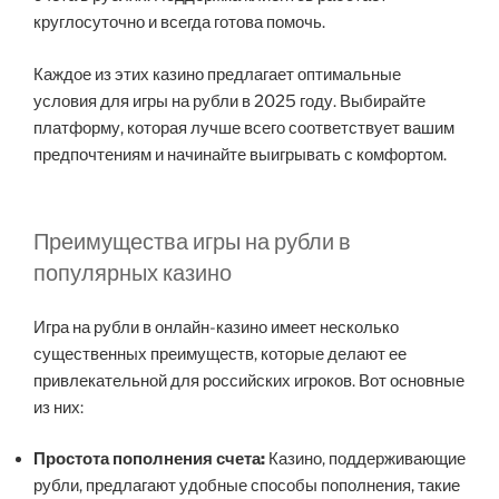
круглосуточно и всегда готова помочь.
Каждое из этих казино предлагает оптимальные
условия для игры на рубли в 2025 году. Выбирайте
платформу, которая лучше всего соответствует вашим
предпочтениям и начинайте выигрывать с комфортом.
Преимущества игры на рубли в
популярных казино
Игра на рубли в онлайн-казино имеет несколько
существенных преимуществ, которые делают ее
привлекательной для российских игроков. Вот основные
из них:
Простота пополнения счета:
Казино, поддерживающие
рубли, предлагают удобные способы пополнения, такие