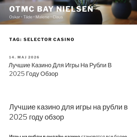
Videre
OTMC BAY NIELSEN
til
Oskar • Tilde • Malene • Claus
indhold
TAG:
SELECTOR CASINO
UDGIVET
14. MAJ 2026
DEN
Лучшие Казино Для Игры На Рубли В
2025 Году Обзор
Лучшие казино для игры на рубли в
2025 году обзор
Игры на рубли в онлайн-казино
становятся все более