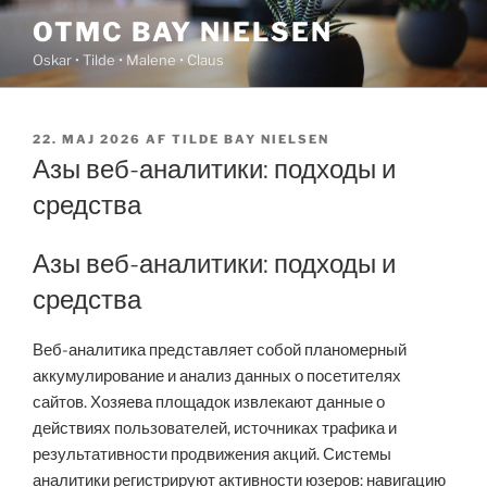
Videre
OTMC BAY NIELSEN
til
Oskar • Tilde • Malene • Claus
indhold
UDGIVET
22. MAJ 2026
AF
TILDE BAY NIELSEN
DEN
Азы веб-аналитики: подходы и
средства
Азы веб-аналитики: подходы и
средства
Веб-аналитика представляет собой планомерный
аккумулирование и анализ данных о посетителях
сайтов. Хозяева площадок извлекают данные о
действиях пользователей, источниках трафика и
результативности продвижения акций. Системы
аналитики регистрируют активности юзеров: навигацию