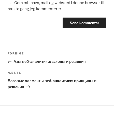
Gem mit navn, mail og websted i denne browser til
næste gang jeg kommenterer.
Indlægsnavigation
Forrige
FORRIGE
indlæg
Азы веб-аналитики: законы и решения
Næste
NÆSTE
indlæg
Базовые элементы веб-аналитики: принципы и
решения