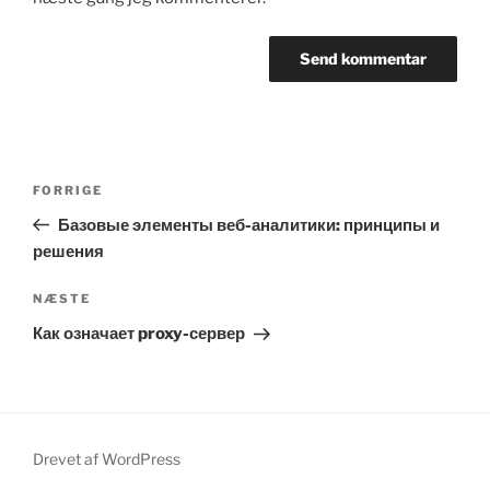
Indlægsnavigation
Forrige
FORRIGE
indlæg
Базовые элементы веб-аналитики: принципы и
решения
Næste
NÆSTE
indlæg
Как означает proxy-сервер
Drevet af WordPress