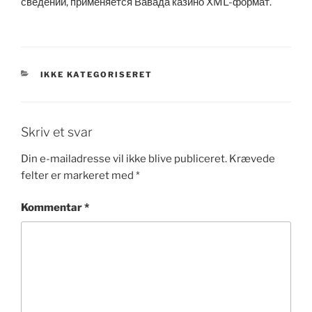
сведений, применяется Вавада казино XML-формат.
KATEGORIER
IKKE KATEGORISERET
Skriv et svar
Din e-mailadresse vil ikke blive publiceret.
Krævede
felter er markeret med
*
Kommentar
*