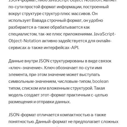
JSON-формат, либо JavaScript Object Notation, являет
по-сути простой формат информации, построенный
вокруг структуре структур плюс массивов. Он
использует Вавада строчный формат, он удобно
разбирается а-также обрабатывается как
специалистом, так-же плюс приложениями. JavaScript-
Object-Notation активно задействуется для онлайн-
сервисах а-также интерфейсах-API.
Данные внутри JSON структурированы в виде связок
«ключ–значение». Ключ обозначает по-сути имя
элемента, при-этом значение может выступать
символьным-значением, числовым-типом, boolean
типом, списком или вложенным структурой. Такая
модель создает этот-формат практичным с-целью
размещения и отправки данных.
JSON-формат отличается компактностью а-также
понятностью. Данный-формат не предполагает сложных