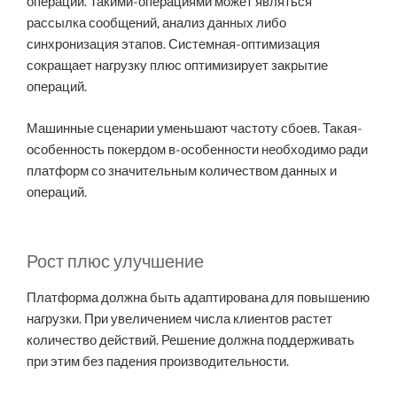
операции. Такими-операциями может являться
рассылка сообщений, анализ данных либо
синхронизация этапов. Системная-оптимизация
сокращает нагрузку плюс оптимизирует закрытие
операций.
Машинные сценарии уменьшают частоту сбоев. Такая-
особенность покердом в-особенности необходимо ради
платформ со значительным количеством данных и
операций.
Рост плюс улучшение
Платформа должна быть адаптирована для повышению
нагрузки. При увеличением числа клиентов растет
количество действий. Решение должна поддерживать
при этим без падения производительности.