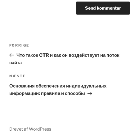
Indlægsnavigation
Forrige
FORRIGE
indlæg
Что такое CTR и как он воздействует на поток
сайта
Næste
NÆSTE
indlæg
Основания обеспечения индивидуальных
информации: правила и способы
Drevet af WordPress