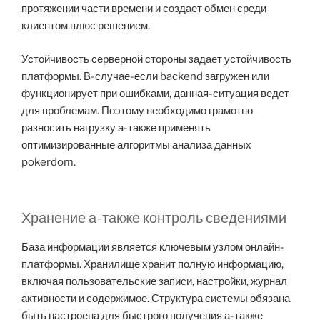
протяжении части времени и создает обмен среди
клиентом плюс решением.
Устойчивость серверной стороны задает устойчивость
платформы. В-случае-если backend загружен или
функционирует при ошибками, данная-ситуация ведет
для проблемам. Поэтому необходимо грамотно
разносить нагрузку а-также применять
оптимизированные алгоритмы анализа данных
pokerdom.
Хранение а-также контроль сведениями
База информации является ключевым узлом онлайн-
платформы. Хранилище хранит полную информацию,
включая пользовательские записи, настройки, журнал
активности и содержимое. Структура системы обязана
быть настроена для быстрого получения а-также