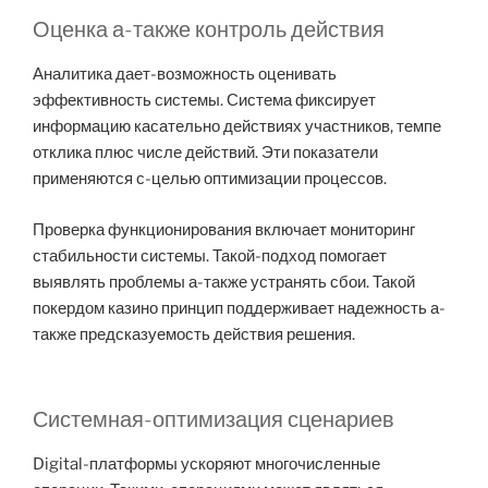
Оценка а-также контроль действия
Аналитика дает-возможность оценивать
эффективность системы. Система фиксирует
информацию касательно действиях участников, темпе
отклика плюс числе действий. Эти показатели
применяются с-целью оптимизации процессов.
Проверка функционирования включает мониторинг
стабильности системы. Такой-подход помогает
выявлять проблемы а-также устранять сбои. Такой
покердом казино принцип поддерживает надежность а-
также предсказуемость действия решения.
Системная-оптимизация сценариев
Digital-платформы ускоряют многочисленные