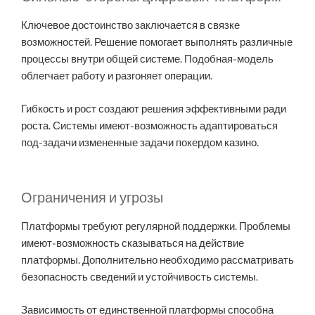
Ключевое достоинство заключается в связке
возможностей. Решение помогает выполнять различные
процессы внутри общей системе. Подобная-модель
облегчает работу и разгоняет операции.
Гибкость и рост создают решения эффективными ради
роста. Системы имеют-возможность адаптироваться
под-задачи измененные задачи покердом казино.
Ограничения и угрозы
Платформы требуют регулярной поддержки. Проблемы
имеют-возможность сказываться на действие
платформы. Дополнительно необходимо рассматривать
безопасность сведений и устойчивость системы.
Зависимость от единственной платформы способна