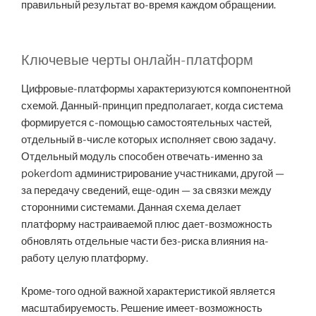
правильный результат во-время каждом обращении.
Ключевые черты онлайн-платформ
Цифровые-платформы характеризуются компонентной
схемой. Данный-принцип предполагает, когда система
формируется с-помощью самостоятельных частей,
отдельный в-числе которых исполняет свою задачу.
Отдельный модуль способен отвечать-именно за
pokerdom администрирование участниками, другой —
за передачу сведений, еще-один — за связки между
сторонними системами. Данная схема делает
платформу настраиваемой плюс дает-возможность
обновлять отдельные части без-риска влияния на-
работу целую платформу.
Кроме-того одной важной характеристикой является
масштабируемость. Решение имеет-возможность