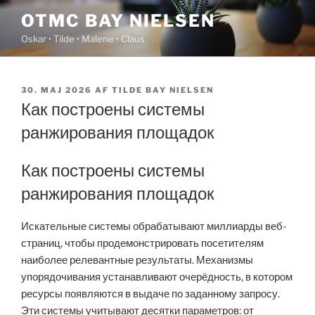
Videre
OTMC BAY NIELSEN
til
Oskar • Tilde • Malene • Claus
indhold
UDGIVET
30. MAJ 2026
AF
TILDE BAY NIELSEN
DEN
Как построены системы
ранжирования площадок
Как построены системы
ранжирования площадок
Искательные системы обрабатывают миллиарды веб-
страниц, чтобы продемонстрировать посетителям
наиболее релевантные результаты. Механизмы
упорядочивания устанавливают очерёдность, в котором
ресурсы появляются в выдаче по заданному запросу.
Эти системы учитывают десятки параметров: от