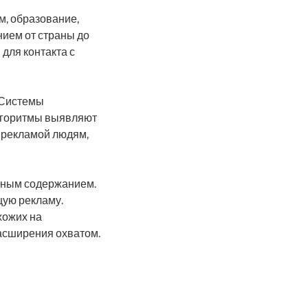
м, образование,
ием от страны до
для контакта с
 Системы
лгоритмы выявляют
 рекламой людям,
тным содержанием.
щую рекламу.
хожих на
асширения охватом.