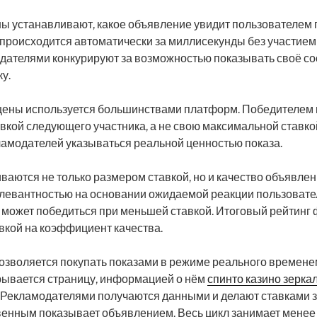
ы устанавливают, какое объявление увидит пользователем п
происходится автоматически за миллисекунды без участием
дателями конкурируют за возможностью показывать своё 
у.
цены используется большинствами платформ. Победителем 
вкой следующего участника, а не свою максимальной ставко
ламодателей указываться реальной ценностью показа.
аются не только размером ставкой, но и качество объявле
левантностью на основании ожидаемой реакции пользовате
 может победиться при меньшей ставкой. Итоговый рейтинг
вкой на коэффициент качества.
позволяется покупать показами в режиме реального временем
рывается страницу, информацией о нём
спинто казино зерка
 Рекламодателями получаются данными и делают ставками з
енным показывает объявлением. Весь цикл занимает менее