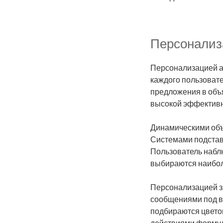
Персонализ
Персонализацией а
каждого пользоват
предложения в объ
высокой эффективн
Динамическими объ
Системами подстав
Пользователь набл
выбираются наибол
Персонализацией з
сообщениями под во
подбираются цвето