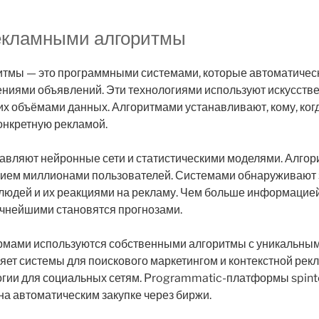
рекламными алгоритмы
тмы — это программными системами, которые автоматичес
ниями объявлений. Эти технологиями используют искусств
х объёмами данных. Алгоритмами устанавливают, кому, когд
онкретную рекламой.
тавляют нейронные сети и статистическими моделями. Алгор
ием миллионами пользователей. Системами обнаруживают
людей и их реакциями на рекламу. Чем больше информацие
очнейшими становятся прогнозами.
мами используются собственными алгоритмы с уникальным
ет системы для поискового маркетингом и контекстной рек
огии для социальных сетям. Programmatic-платформы spint
а автоматическим закупке через биржи.