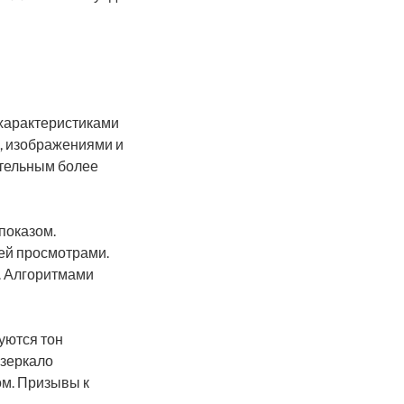
характеристиками
, изображениями и
ительным более
показом.
ей просмотрами.
. Алгоритмами
уются тон
 зеркало
ом. Призывы к