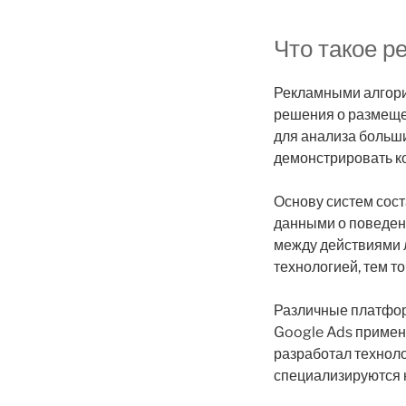
Что такое 
Рекламными алгори
решения о размеще
для анализа больши
демонстрировать к
Основу систем сос
данными о поведен
между действиями 
технологией, тем т
Различные платфор
Google Ads применя
разработал технол
специализируются н