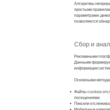
Алгоритмы непреры
простыми правилам
параметрами: демог
позволяются обнар
Сбор и ана
Рекламными платфо
Данными формируют
информации систем
Основными методам
Файлы cookies отс
посещениями
Пиксели отслежива
Мобильные идентиф