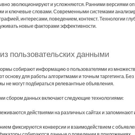
вно эволюционируют и усложняются. Ранними версиями оп
и и ключевые словами. Современными системами анализир
рафией, интересами, поведением, контекст. Технологии глу
уживать новые факторами эффективности.
лиз пользовательских данными
рмы собирают информацию о пользователями из множеств
 основу для работы алгоритмами и точным таргетинга. Без
ы не могут подбираться релевантные объявления.
и сбором данных включают следующие технологиями:
леживаются действиями на различных сайтах и запоминают 
нием фиксируются конверсии и взаимодействием с объявл
икаторы собираются данные о поведении в приложениях