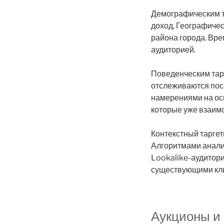
Демографическим та
доход. Географиче
района города. Вре
аудиторией.
Поведенческим тар
отслеживаются пос
намерениями на ос
которые уже взаим
Контекстный тарге
Алгоритмами анали
Lookalike-аудитори
существующими кли
Аукционы и