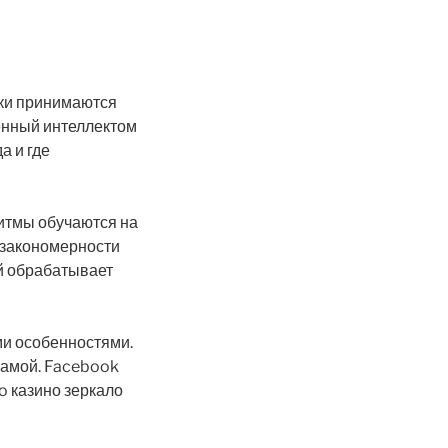
ки принимаются
енный интеллектом
а и где
итмы обучаются на
 закономерности
й обрабатывает
и особенностями.
ламой. Facebook
o казино зеркало