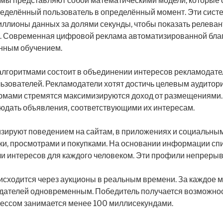
мы представляют собой математическими модели, которые 
ределённый пользователь в определённый момент. Эти сист
ллионы данных за долями секунды, чтобы показать релева
. Современная цифровой реклама автоматизированной бла
нным обучением.
алгоритмами состоит в объединении интересов рекламодате
ьзователей. Рекламодатели хотят достичь целевым аудито
рмами стремятся максимизируются доход от размещениями.
юдать объявления, соответствующими их интересам.
зируют поведением на сайтам, в приложениях и социальны
и, просмотрами и покупками. На основании информации спи
 интересов для каждого человеком. Эти профили непрерыв
исходится через аукционы в реальным времени. За каждое м
дателей одновременным. Победитель получается возможнос
ессом занимается менее 100 миллисекундами.