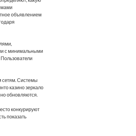
определяют, какую
емами
нтное объявлением
годаря
лями,
рии с минимальными
 Пользователи
м сетям. Системы
нто казино зеркало
но обновляются.
есто конкурируют
ть показать