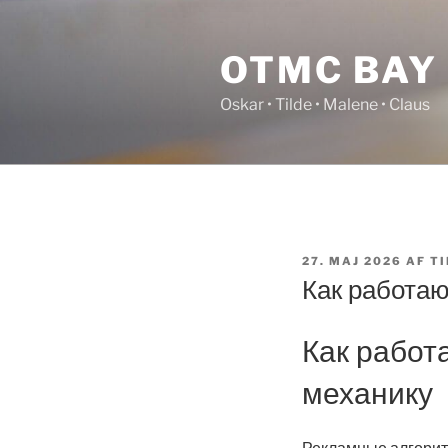
Videre
til
OTMC BAY
indhold
Oskar • Tilde • Malene • Claus
UDGIVET
27. MAJ 2026
AF
TI
DEN
Как работаю
Как работ
механику