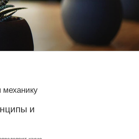
и механику
инципы и