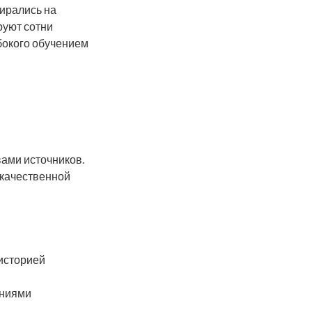
ирались на
уют сотни
бокого обучением
ами источников.
 качественной
историей
ениями