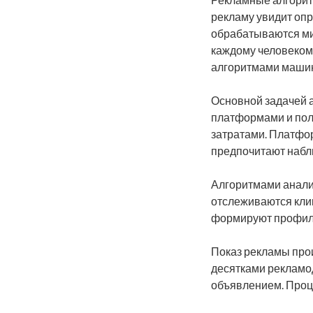
Рекламные алгорит
рекламу увидит оп
обрабатываются ми
каждому человеком
алгоритмами маши
Основной задачей 
платформами и пол
затратами. Платфо
предпочитают набл
Алгоритмами анали
отслеживаются клик
формируют профили
Показ рекламы про
десятками рекламо
объявлением. Проц