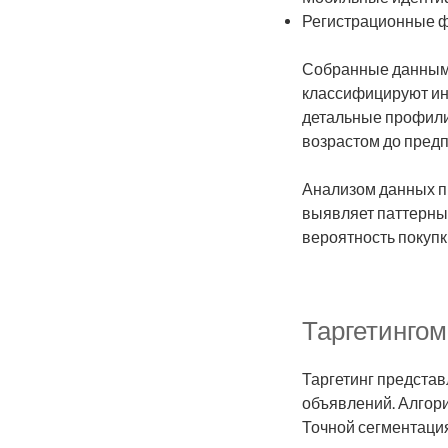
Регистрационные 
Собранные данными
классифицируют ин
детальные профили
возрастом до предп
Анализом данных п
выявляет паттерны
вероятность покупк
Таргетингом
Таргетинг предста
объявлений. Алгор
Точной сегментация