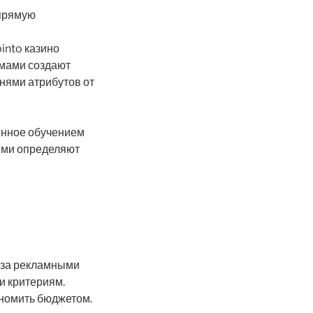
прямую
into казино
емами создают
нями атрибутов от
инное обучением
ями определяют
аза рекламными
и критериям.
ономить бюджетом.