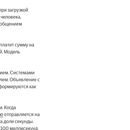
ри загрузкой
 человека.
сообщением
платит сумму на
й. Модель
нием. Системами
лем. Объявление с
 формируются как
. Когда
ло
отправляется на
а доли секунды.
 100 миллисекунд.