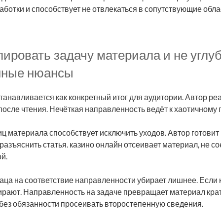
аботки и способствует не отвлекаться в сопутствующие обла
ировать задачу материала и не углуб
нные нюансы
танавливается как конкретный итог для аудитории. Автор реа
 после чтения. Нечёткая направленность ведёт к хаотичному 
ц материала способствует исключить уходов. Автор готовит
разъяснить статья. казино онлайн отсеивает материал, не с
й.
аца на соответствие направленности убирает лишнее. Если 
ирают. Направленность на задаче превращает материал крат
без обязанности просеивать второстепенную сведения.