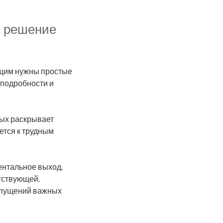
ой решение
ющим нужны простые
подробности и
ных раскрывает
ется к трудным
ентальное выход.
етствующей.
упущений важных