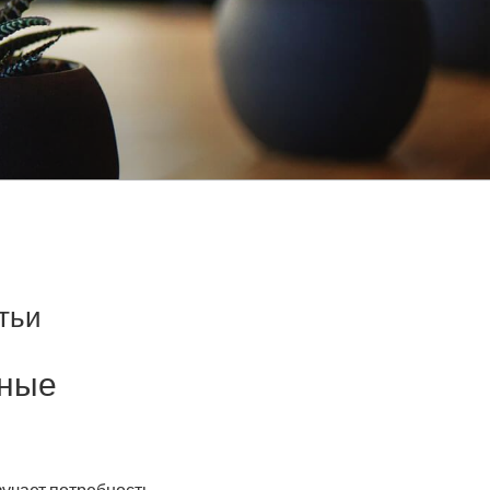
тьи
ьные