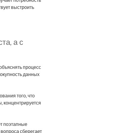
учает потребность
вует выстроить
та, а с
 объяснять процесс
вокупность данных
вания того, что
ы, концентрируется
ет поэтапные
 вопроса сберегает