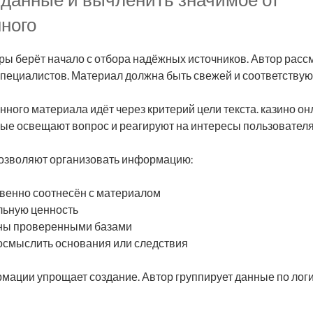
ного
ы берёт начало с отбора надёжных источников. Автор расс
специалистов. Материал должна быть свежей и соответствую
ного материала идёт через критерий цели текста. казино о
ые освещают вопрос и реагируют на интересы пользователя
озволяют организовать информацию:
венно соотнесён с материалом
льную ценность
ны проверенными базами
 осмыслить основания или следствия
мации упрощает создание. Автор группирует данные по лог