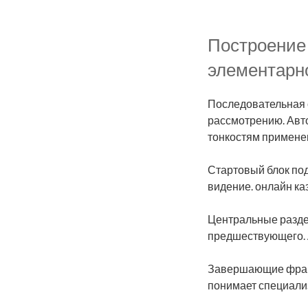
Построение 
элементарно
Последовательная о
рассмотрению. Авто
тонкостям примене
Стартовый блок под
видение. онлайн к
Центральные разде
предшествующего. А
Завершающие фрагм
понимает специали