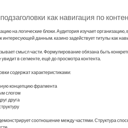
 подзаголовки как навигация по конте
ацию на логические блоки. Аудитория изучает организацию,
 к интересующей данным. казино задействует титулы как нав
зывает смысл части. Формулирование обязана быть конкрет
 увидит в сегменте, ещё до просмотра контента.
овки содержат характеристиками:
ьную концепцию фрагмента
ым слогом
руг друга
структуру
демонстрирует соотношение между частями. Структура спос
сте.