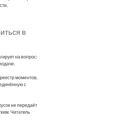
сти.
иться в
гирует на вопрос:
подаче.
 реестр моментов,
оединённую с
кусок не передаёт
ким. Читатель