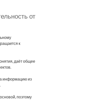
тельность от
льному
бращается к
онятия, даёт общее
ектов.
на информацию из
.
основой, поэтому