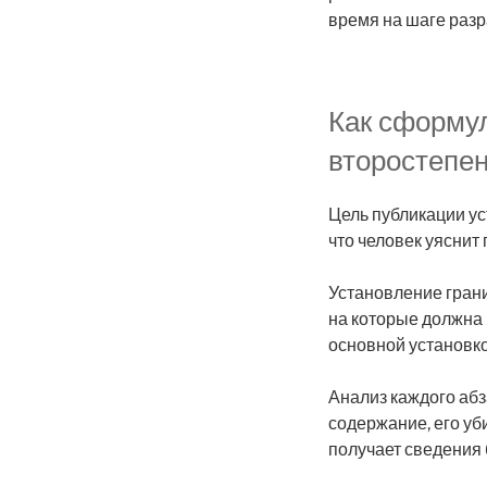
время на шаге разр
Как сформул
второстепе
Цель публикации ус
что человек уяснит
Установление грани
на которые должна 
основной установко
Анализ каждого абз
содержание, его уб
получает сведения 