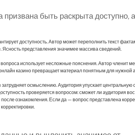
 призвана быть раскрыта доступно, а
антирует доступность. Автор может переполнить текст фактам
. Ясность представления значимее массива сведений.
вопроса использует несложные пояснения. Автор членит ме
 онлайн казино превращает материал понятным для нужной а
 затрудняет осмыслению. Аудитория упускает центральную с
оступность проверяется вопросом: сможет ли аудитория во
после ознакомления. Если да — вопрос представлена коррек
 корректировки.
 данные и вычленить значимое от