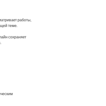
матривает работы,
щей теме.
нлайн сохраняет
.
ическим