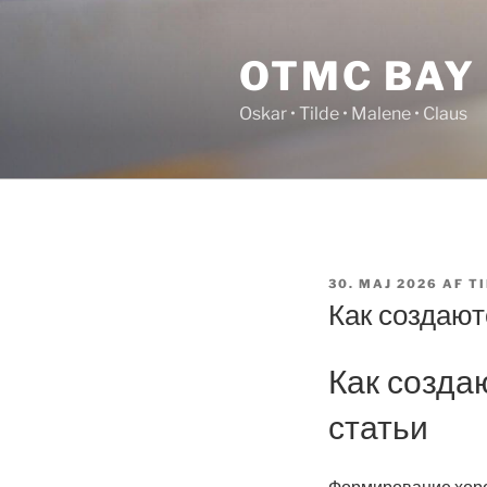
Videre
til
OTMC BAY
indhold
Oskar • Tilde • Malene • Claus
UDGIVET
30. MAJ 2026
AF
T
DEN
Как создают
Как созда
статьи