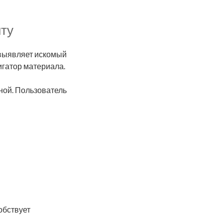
нту
 выявляет искомый
игатор материала.
ной. Пользователь
обствует