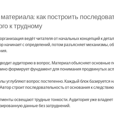
материала: как построить последова
го к трудному
рганизация ведёт читателя от начальных концепций к дета
р начинает с определений, потом разъясняет механизмы, о
ния.
водит аудиторию в вопрос. Материал объясняет основные п
азино формирует фундамент для понимания продвинутых асп
лы углубляют вопрос постепенно. Каждый блок базируется 
втор строит последовательность от основания к следствию
енты освещают трудные тонкости. Аудитория уже владеет 
зированную данные без затруднений.