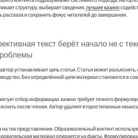
шего контента подразумевает системного подхода. Автор из
ливает структуру, выбирает сведения.
лучшие казино
содейст
 рассказа и сохранить фокус читателей до завершения.
ктивная текст берёт начало не с текс
проблемы
автор устанавливает цель статьи. Статья может разъяснять,
оводство. Без определённой цели материал становится в со
ктует отбор информации. казино требует точного формулиро
яснить после чтения. Автор удаляет второстепенные нюанс
 на тон представления. Образовательный контент использу
едовательская материал опирается на факты. Формулировка