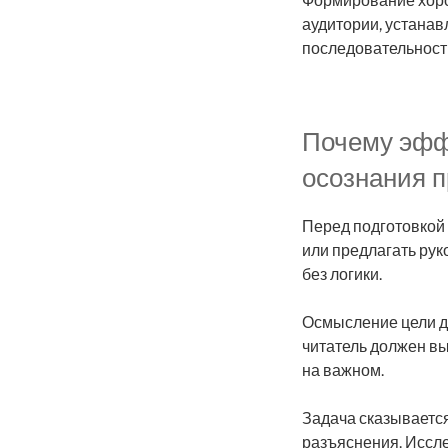
Формирование хоро
аудитории, устанав
последовательность
Почему эффе
осознания 
Перед подготовкой 
или предлагать рук
без логики.
Осмысление цели ди
читатель должен вы
на важном.
Задача сказывается
разъяснения. Иссл