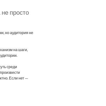
 не просто
и, но аудитория не
ханизм на шаги,
удитории.
уть среди
спроизвести
тно. Если нет —