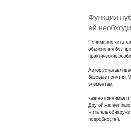
Функция пуб
ей необход
Понимание читател
объяснения без пр
практические особе
Автор устанавливае
базовые понятия. 
элементам.
казино принимает п
Другой желает разо
Читатель обнаружи
подробностей.