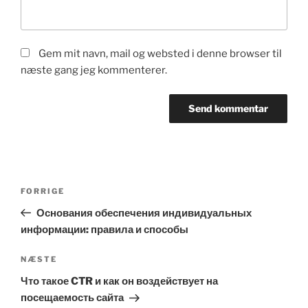
Gem mit navn, mail og websted i denne browser til
næste gang jeg kommenterer.
Indlægsnavigation
Forrige
FORRIGE
indlæg
Основания обеспечения индивидуальных
информации: правила и способы
Næste
NÆSTE
indlæg
Что такое CTR и как он воздействует на
посещаемость сайта