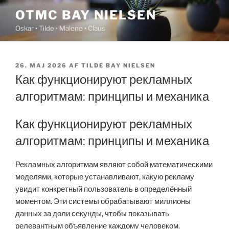
Videre
OTMC BAY NIELSEN
til
Oskar • Tilde • Malene • Claus
indhold
UDGIVET
26. MAJ 2026
AF
TILDE BAY NIELSEN
DEN
Как функционируют рекламных
алгоритмам: принципы и механика
Как функционируют рекламных
алгоритмам: принципы и механика
Рекламных алгоритмам являют собой математическими
моделями, которые устанавливают, какую рекламу
увидит конкретный пользователь в определённый
моментом. Эти системы обрабатывают миллионы
данных за доли секунды, чтобы показывать
релевантным объявление каждому человеком.