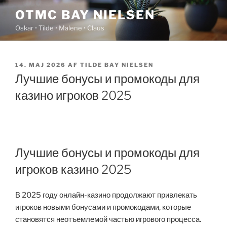
Videre
OTMC BAY NIELSEN
til
Oskar • Tilde • Malene • Claus
indhold
UDGIVET
14. MAJ 2026
AF
TILDE BAY NIELSEN
DEN
Лучшие бонусы и промокоды для
казино игроков 2025
Лучшие бонусы и промокоды для
игроков казино 2025
В 2025 году онлайн-казино продолжают привлекать
игроков новыми бонусами и промокодами, которые
становятся неотъемлемой частью игрового процесса.