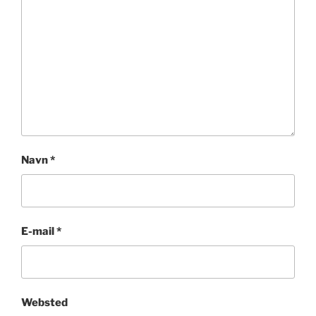
Navn
*
E-mail
*
Websted