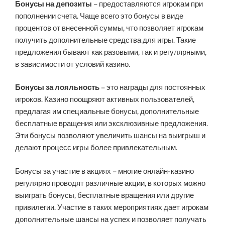
Бонусы на депозиты
– предоставляются игрокам при
пополнении счета. Чаще всего это бонусы в виде
процентов от внесенной суммы, что позволяет игрокам
получить дополнительные средства для игры. Такие
предложения бывают как разовыми, так и регулярными,
в зависимости от условий казино.
Бонусы за лояльность
– это награды для постоянных
игроков. Казино поощряют активных пользователей,
предлагая им специальные бонусы, дополнительные
бесплатные вращения или эксклюзивные предложения.
Эти бонусы позволяют увеличить шансы на выигрыш и
делают процесс игры более привлекательным.
Бонусы за участие в акциях – многие онлайн-казино
регулярно проводят различные акции, в которых можно
выиграть бонусы, бесплатные вращения или другие
привилегии. Участие в таких мероприятиях дает игрокам
дополнительные шансы на успех и позволяет получать