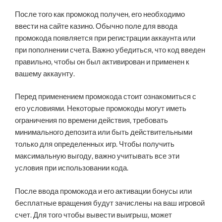
После того как промокод получен, его необходимо
ввести на сайте казино. Обычно поле для ввода
промокода появляется при регистрации аккаунта или
при пополнении счета. Важно убедиться, что код введен
правильно, чтобы он был активирован и применен к
вашему аккаунту.
Перед применением промокода стоит ознакомиться с
его условиями. Некоторые промокоды могут иметь
ограничения по времени действия, требовать
минимального депозита или быть действительными
только для определенных игр. Чтобы получить
максимальную выгоду, важно учитывать все эти
условия при использовании кода.
После ввода промокода и его активации бонусы или
бесплатные вращения будут зачислены на ваш игровой
счет. Для того чтобы вывести выигрыш, может