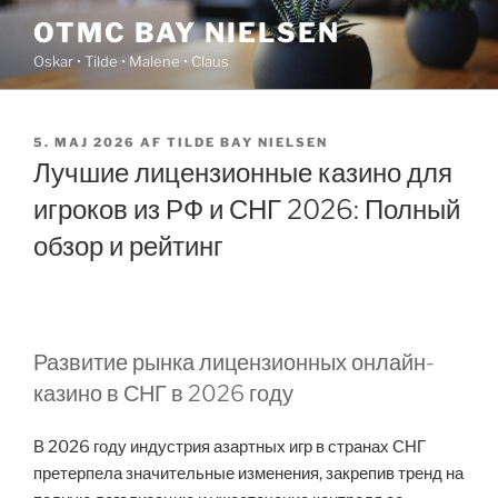
Videre
OTMC BAY NIELSEN
til
Oskar • Tilde • Malene • Claus
indhold
UDGIVET
5. MAJ 2026
AF
TILDE BAY NIELSEN
DEN
Лучшие лицензионные казино для
игроков из РФ и СНГ 2026: Полный
обзор и рейтинг
Развитие рынка лицензионных онлайн-
казино в СНГ в 2026 году
В 2026 году индустрия азартных игр в странах СНГ
претерпела значительные изменения, закрепив тренд на