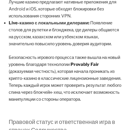
Лучшие казино предлагают нативные приложения для
Android и iOS, которые обходят блокировки без
использования сторонних VPN.
Live-казино с локальными дилерами:
Появление
столов для рулетки и блэкджека, где дилеры общаются
на русском, казахском или узбекском языках,
значительно повысило уровень доверия аудитории.
Безопасность игрового процесса также вышла на новый
уровень благодаря технологии
Provably Fair
(доказуемая честность), которая начала проникать из
крипто-казино в классические лицензионные заведения.
Теперь каждый игрок может проверить результат любого
спина через блокчейн-хеш, что исключает возможность
манипуляции со стороны оператора.
Правовой статус и ответственная игра в