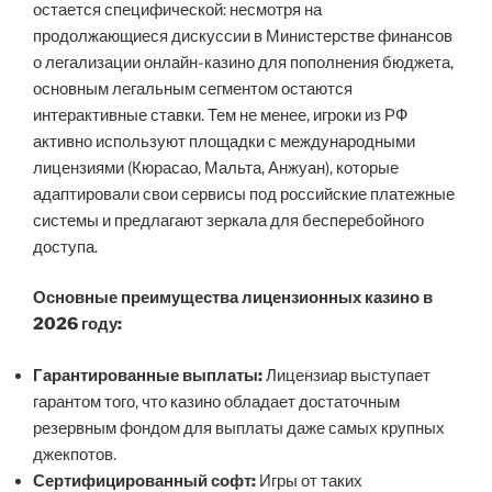
остается специфической: несмотря на
продолжающиеся дискуссии в Министерстве финансов
о легализации онлайн-казино для пополнения бюджета,
основным легальным сегментом остаются
интерактивные ставки. Тем не менее, игроки из РФ
активно используют площадки с международными
лицензиями (Кюрасао, Мальта, Анжуан), которые
адаптировали свои сервисы под российские платежные
системы и предлагают зеркала для бесперебойного
доступа.
Основные преимущества лицензионных казино в
2026 году:
Гарантированные выплаты:
Лицензиар выступает
гарантом того, что казино обладает достаточным
резервным фондом для выплаты даже самых крупных
джекпотов.
Сертифицированный софт:
Игры от таких