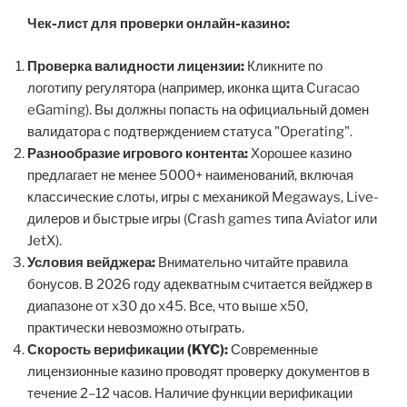
Чек-лист для проверки онлайн-казино:
Проверка валидности лицензии:
Кликните по
логотипу регулятора (например, иконка щита Curacao
eGaming). Вы должны попасть на официальный домен
валидатора с подтверждением статуса "Operating".
Разнообразие игрового контента:
Хорошее казино
предлагает не менее 5000+ наименований, включая
классические слоты, игры с механикой Megaways, Live-
дилеров и быстрые игры (Crash games типа Aviator или
JetX).
Условия вейджера:
Внимательно читайте правила
бонусов. В 2026 году адекватным считается вейджер в
диапазоне от x30 до x45. Все, что выше x50,
практически невозможно отыграть.
Скорость верификации (KYC):
Современные
лицензионные казино проводят проверку документов в
течение 2–12 часов. Наличие функции верификации