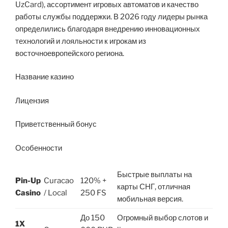
UzCard), ассортимент игровых автоматов и качество
работы службы поддержки. В 2026 году лидеры рынка
определились благодаря внедрению инновационных
технологий и лояльности к игрокам из
восточноевропейского региона.
Название казино
Лицензия
Приветственный бонус
Особенности
Быстрые выплаты на
Pin-Up
Curacao
120% +
карты СНГ, отличная
Casino
/ Local
250 FS
мобильная версия.
До 150
Огромный выбор слотов и
1X