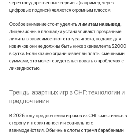
через государственные сервисы (например, через
цифровые подписи) является огромным плюсом.
Особое внимание стоит уделить
лимитам на вывод
.
Лицензионные площадки устанавливают прозрачные
лимиты в зависимости от статуса игрока, но даже для
новичков они не должны быть ниже эквивалента $2000
в сутки. Если казино ограничивает выплаты смешными
суммами, это может свидетельствовать о проблемах с
ликвидностью.
Тренды азартных игр в СНГ: технологии и
предпочтения
В 2026 году предпочтения игроков из СНГ сместились в
сторону интерактивности и социального
взаимодействия. Обычные слоты с тремя барабанами