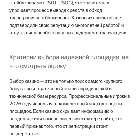
стейблкоинами (USDT, USDC), что значительно
упрощает процесс вывода средств в обход
трансграничных блокировок. Казино из списка выше
подтвердили свою репутацию многолетней работой и
отсутствием необоснованных задержек в транзакциях.
Критерии выбора надежной площадки: на
что смотреть игроку
Выбор казино — это не только поиск самого крупного
бонуса, но и тщательный анализ юридической и
технической базы ресурса. Профессиональные игроки в
2026 году используют комплексный подход к оценке
площадок. Если казино скрывает информацию о
владельце или номере лицензии в футере сайта, это
первый признак того, что от регистрации стоит
воздержаться.