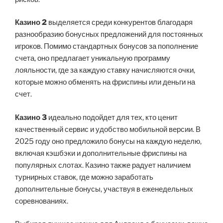
Казино 2
выделяется среди конкурентов благодаря
разнообразию бонусных предложений для постоянных
игроков. Помимо стандартных бонусов за пополнение
счета, оно предлагает уникальную программу
лояльности, где за каждую ставку начисляются очки,
которые можно обменять на фриспины или деньги на
счет.
Казино 3
идеально подойдет для тех, кто ценит
качественный сервис и удобство мобильной версии. В
2025 году оно предложило бонусы на каждую неделю,
включая кэшбэки и дополнительные фриспины на
популярных слотах. Казино также радует наличием
турнирных ставок, где можно заработать
дополнительные бонусы, участвуя в еженедельных
соревнованиях.