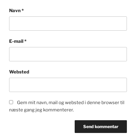
Navn
*
E-mail
*
Websted
Gem mit navn, mail og websted i denne browser til
næste gang jeg kommenterer.