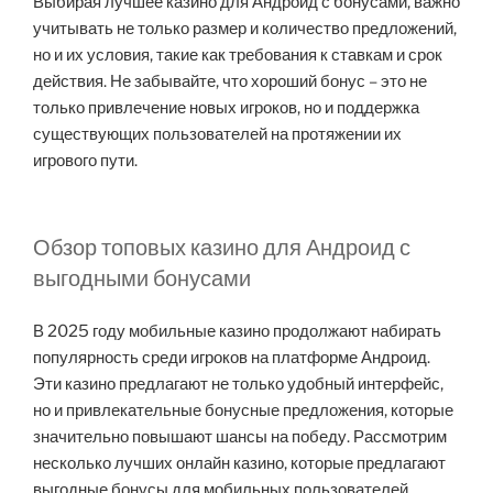
Выбирая лучшее казино для Андроид с бонусами, важно
учитывать не только размер и количество предложений,
но и их условия, такие как требования к ставкам и срок
действия. Не забывайте, что хороший бонус – это не
только привлечение новых игроков, но и поддержка
существующих пользователей на протяжении их
игрового пути.
Обзор топовых казино для Андроид с
выгодными бонусами
В 2025 году мобильные казино продолжают набирать
популярность среди игроков на платформе Андроид.
Эти казино предлагают не только удобный интерфейс,
но и привлекательные бонусные предложения, которые
значительно повышают шансы на победу. Рассмотрим
несколько лучших онлайн казино, которые предлагают
выгодные бонусы для мобильных пользователей.