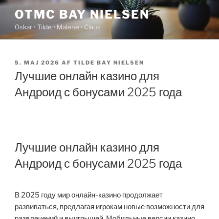
Videre
OTMC BAY NIELSEN
til
Oskar • Tilde • Malene • Claus
indhold
UDGIVET
5. MAJ 2026
AF
TILDE BAY NIELSEN
DEN
Лучшие онлайн казино для
Андроид с бонусами 2025 года
Лучшие онлайн казино для
Андроид с бонусами 2025 года
В 2025 году мир онлайн-казино продолжает
развиваться, предлагая игрокам новые возможности для
развлечений и выигрышей. Мобильные версии казино