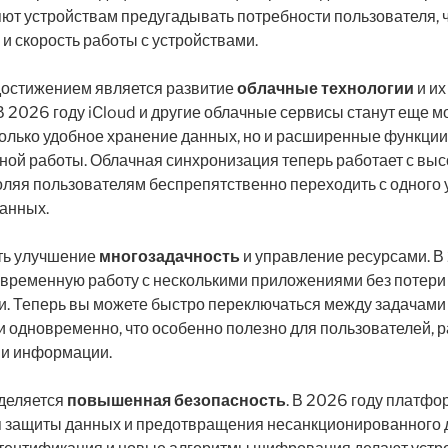
ют устройствам предугадывать потребности пользователя, 
и скорость работы с устройствами.
остижением является развитие
облачные технологии
и их
 2026 году iCloud и другие облачные сервисы станут еще м
только удобное хранение данных, но и расширенные функци
ой работы. Облачная синхронизация теперь работает с выс
ляя пользователям беспрепятственно переходить с одного 
данных.
ить улучшение
многозадачность
и управление ресурсами. В
временную работу с несколькими приложениями без потери
. Теперь вы можете быстро переключаться между задачами 
 одновременно, что особенно полезно для пользователей, 
и информации.
деляется
повышенная безопасность
. В 2026 году платф
 защиты данных и предотвращения несанкционированного д