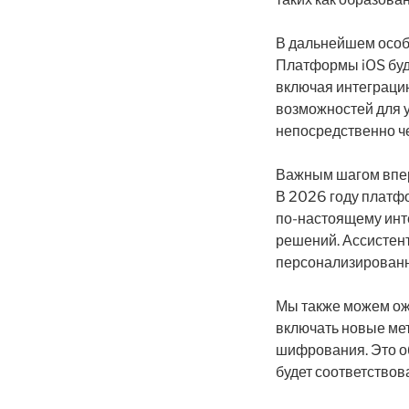
В дальнейшем особ
Платформы iOS буд
включая интеграци
возможностей для 
непосредственно ч
Важным шагом впер
В 2026 году платфо
по-настоящему инт
решений. Ассистен
персонализированн
Мы также можем ож
включать новые мет
шифрования. Это о
будет соответство