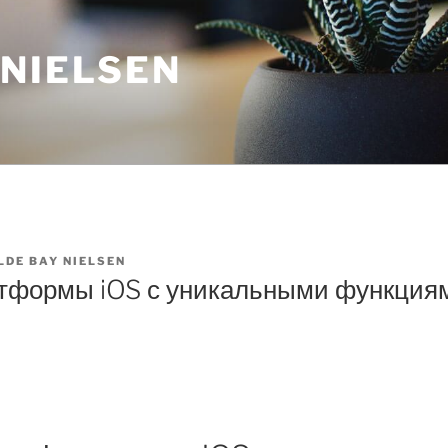
 NIELSEN
LDE BAY NIELSEN
тформы iOS с уникальными функция