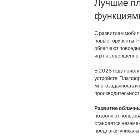
Лучшие пл
функциям
С развитием мобил
новые горизонты. Р
облегчают повседн
игр на совершенно 
В 2026 году появл
устройств. Платфор
многозадачность и
производительность
Развитие облачны
позволяют пользов
становятся незаме
предлагая уникаль