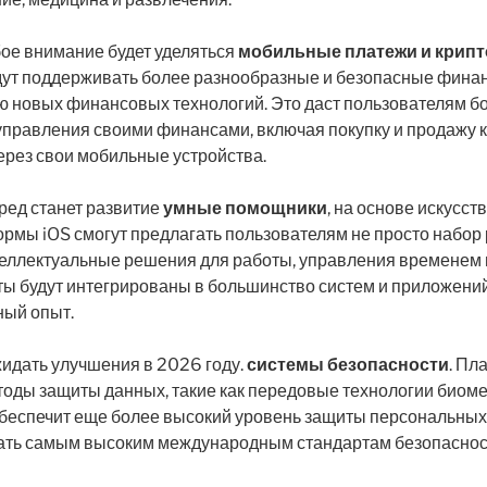
ое внимание будет уделяться
мобильные платежи и крип
ут поддерживать более разнообразные и безопасные финан
ю новых финансовых технологий. Это даст пользователям б
управления своими финансами, включая покупку и продажу 
ерез свои мобильные устройства.
ед станет развитие
умные помощники
, на основе искусст
рмы iOS смогут предлагать пользователям не просто набор
еллектуальные решения для работы, управления временем 
ты будут интегрированы в большинство систем и приложени
ый опыт.
идать улучшения в 2026 году.
системы безопасности
. Пл
оды защиты данных, такие как передовые технологии биоме
беспечит еще более высокий уровень защиты персональных
вать самым высоким международным стандартам безопаснос