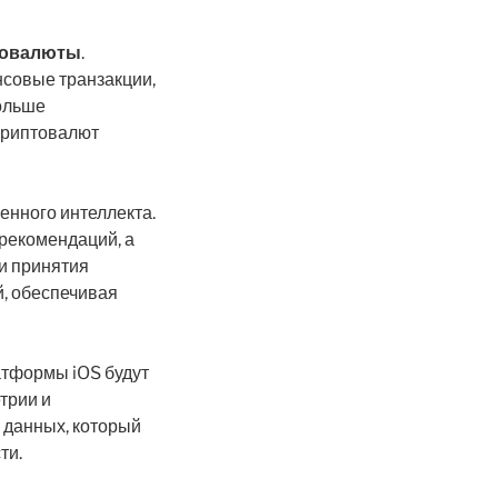
товалюты
.
совые транзакции,
ольше
криптовалют
венного интеллекта.
 рекомендаций, а
и принятия
й, обеспечивая
атформы iOS будут
трии и
 данных, который
ти.