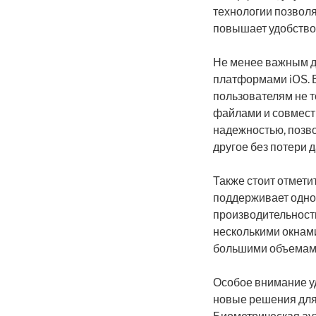
технологии позволя
повышает удобство 
Не менее важным д
платформами iOS. В
пользователям не 
файлами и совместн
надежностью, позво
другое без потери 
Также стоит отмет
поддерживает одно
производительности
несколькими окнами
большими объемам
Особое внимание у
новые решения для