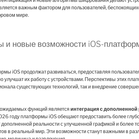
тентификация и новые алгоритмы шифрования делают устр
является важным фактором для пользователей, беспокоящих
фровом мире.
ы и новые возможности iOS-платфор
ормы iOS продолжат развиваться, предоставляя пользовате
о улучшат их работу с устройствами. Перспективы этих пла
онала существующих технологий, так и внедрение соверше
 ожидаемых функций является
интеграция с дополненной
2026 году платформы iOS обещают предоставить более глубо
 дополненной реальности с улучшенной графикой и более т
ов в реальный мир. Эти возможности станут важными в раз
ние, медицина и развлечения.