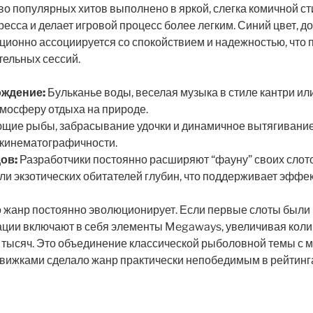
о популярных хитов выполнено в яркой, слегка комичной ст
ресса и делает игровой процесс более легким. Синий цвет, 
ионно ассоциируется со спокойствием и надежностью, что 
тельных сессий.
ождение:
Бульканье воды, веселая музыка в стиле кантри и
тмосферу отдыха на природе.
ие рыбы, забрасывание удочки и динамичное вытягивание
 кинематографичности.
ов:
Разработчики постоянно расширяют “фауну” своих слот
или экзотических обитателей глубин, что поддерживает эффе
о жанр постоянно эволюционирует. Если первые слоты были 
ции включают в себя элементы Megaways, увеличивая коли
 тысяч. Это объединение классической рыболовной темы с
вижками сделало жанр практически непобедимым в рейтинг