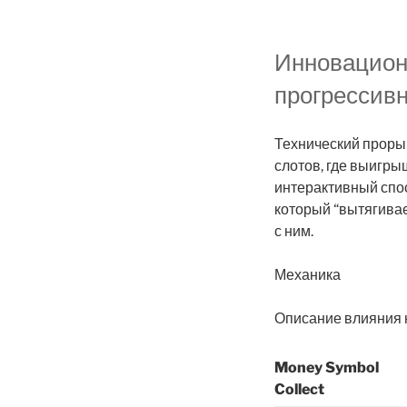
Инновацион
прогрессив
Технический проры
слотов, где выигр
интерактивный спос
который “вытягива
с ним.
Механика
Описание влияния 
Money Symbol
Collect