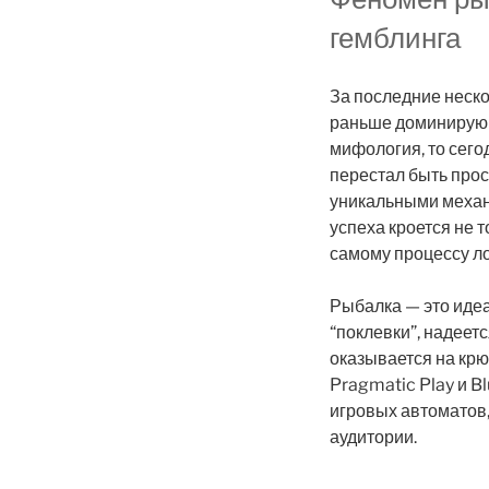
гемблинга
За последние неск
раньше доминирую
мифология, то сег
перестал быть прос
уникальными механи
успеха кроется не т
самому процессу л
Рыбалка — это идеа
“поклевки”, надеет
оказывается на крю
Pragmatic Play и B
игровых автоматов
аудитории.