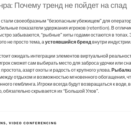
ра: Почему тренд не пойдет на спад
стали своеобразным “безопасным убежищем” для оператор
ильные показатели удержания игроков (retention). В отличи
ыстро забываются, “рыбные” хиты годами остаются в топах.
это не просто тема, а
устоявшийся бренд
внутри индустрии
тоит ожидать интеграции элементов виртуальной реальност
игрок сможет сам выбирать место для заброса удочки или сна
простота, азарт охоты и радость от крупного улова.
Рыбалка
ежду отдыхом и возможностью мгновенного обогащения, что
ого гемблинга. Игроки всегда будут возвращаться к воде, ве
, обязательно скрывается их “Большой Улов”.
NS, VIDEO CONFERENCING