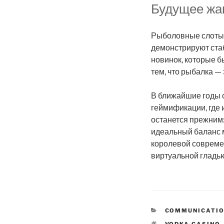
Будущее жан
Рыболовные слоты 
демонстрируют стаб
новинок, которые б
тем, что рыбалка — 
В ближайшие годы с
геймификации, где 
останется прежним: 
идеальный баланс м
королевой современн
виртуальной гладью
KATEGORIER
COMMUNICATIO
TAGS