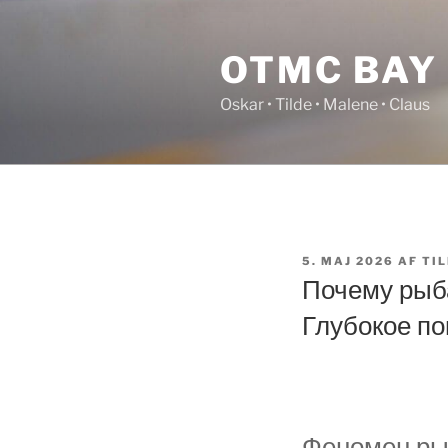
Videre
til
OTMC BAY
indhold
Oskar • Tilde • Malene • Claus
UDGIVET
5. MAJ 2026
AF
TIL
DEN
Почему рыб
Глубокое по
Феномен ры