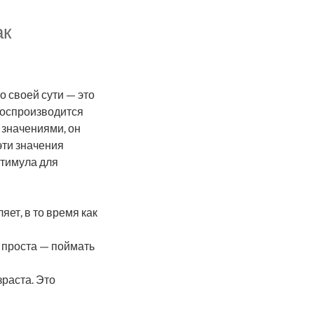
ак
о своей сути — это
 воспроизводится
 значениями, он
эти значения
тимула для
ет, в то время как
 проста — поймать
раста. Это