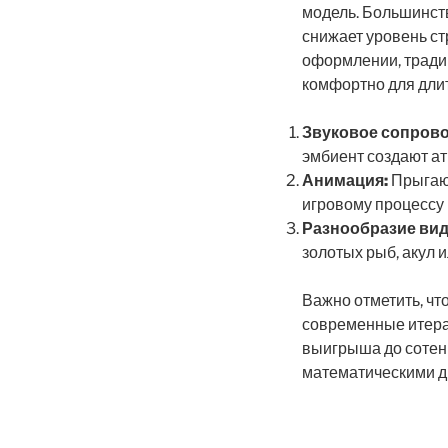
модель. Большинств
снижает уровень ст
оформлении, традиц
комфортно для дли
Звуковое сопров
эмбиент создают а
Анимация:
Прыгающ
игровому процессу
Разнообразие вид
золотых рыб, акул 
Важно отметить, чт
современные итера
выигрыша до сотен
математическими д