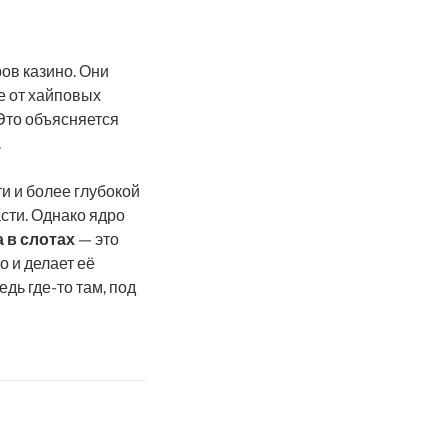
ов казино. Они
е от хайповых
 Это объясняется
.
и и более глубокой
сти. Однако ядро
 в слотах
— это
 и делает её
дь где-то там, под