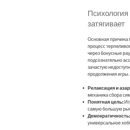
Психология 
затягивает
Основная причина п
процесс терпеливог
через бонусные рау
подсознательно асс
зачастую недоступн
продолжения игры.
Релаксация и азар
механика сбора си
Понятная цель:
Иг
самую большую рыб
Демократичность
универсальное хобб