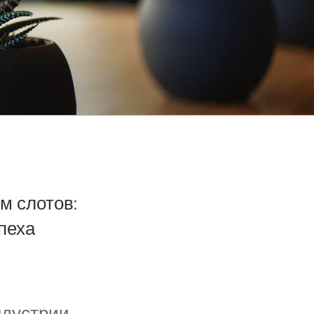
м слотов:
пеха
ндустрии