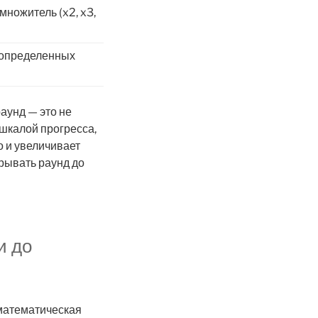
ножитель (x2, x3,
 определенных
аунд — это не
шкалой прогресса,
о и увеличивает
рывать раунд до
и до
математическая