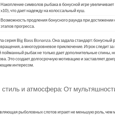
Накопление символов рыбака в бонусной игре увеличивает м
x10), что дает надежду на колоссальный куш.
Возможность продления бонусного раунда при достижении
этапов прогресса.
а серия Big Bass Bonanza. Она задала стандарт: бонусный р
вращения, а многоуровневое приключение. Игрок следит за 
 пойманный рыбак не только дает дополнительные спины, н
ва. Это создает долгосрочную мотивацию и заставляет доиг
ающим интересом.
 стиль и атмосфера: От мультяшност
авляющая рыболовных слотов играет не меньшую роль, чем 