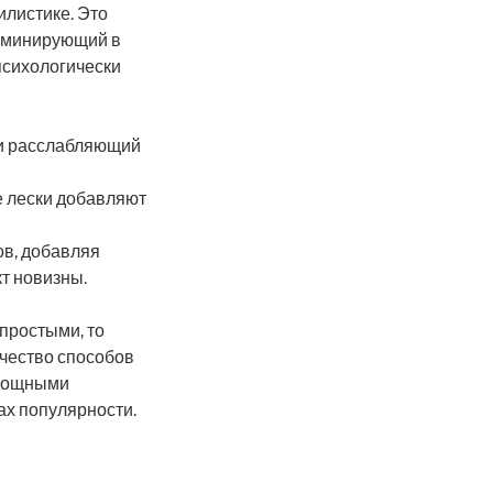
илистике. Это
доминирующий в
психологически
ли расслабляющий
 лески добавляют
ов, добавляя
кт новизны.
простыми, то
чество способов
 мощными
ах популярности.