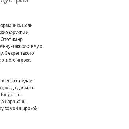
формацию. Если
кие фрукты и
. Этот жанр
ельную экосистему с
. Секрет такого
зартного игрока
роцесса ожидает
т, когда добыча
l Kingdom,
 на барабаны
 у самой широкой