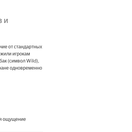
в и
ичие от стандартных
ожили игрокам
ак (символ Wild),
кране одновременно
ая ощущение