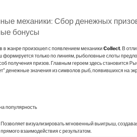
ные механики: Сбор денежных призо
ные бонусы
в в жанре произошел с появлением механики
Collect
. В отл
ыш формируется только по линиям, рыболовные слоты предл
об получения призов. Главным героем здесь становится Рыб
ет” денежные значения из символов рыб, появившихся на э
на популярность
Позволяет визуализировать мгновенный выигрыш, создав
прямого взаимодействия с результатом.