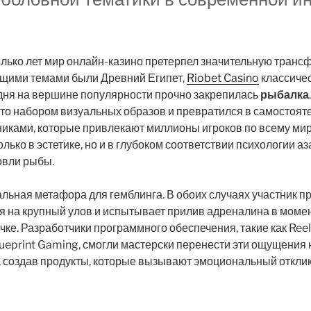
олько лет мир онлайн-казино претерпел значительную транс
щими темами были Древний Египет,
Riobet Casino
классичес
одня на вершине популярности прочно закрепилась
рыбалка
то набором визуальных образов и превратился в самостоят
ками, которые привлекают миллионы игроков по всему миру
олько в эстетике, но и в глубоком соответствии психологии а
овли рыбы.
льная метафора для гемблинга. В обоих случаях участник п
ся на крупный улов и испытывает прилив адреналина в момен
чке. Разработчики программного обеспечения, такие как Ree
lueprint Gaming, смогли мастерски перенести эти ощущения
, создав продукты, которые вызывают эмоциональный отклик