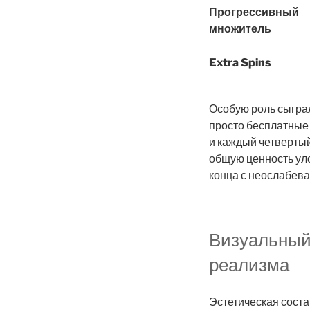
Прогрессивный
множитель
Extra Spins
Особую роль сыграл
просто бесплатные 
и каждый четвертый
общую ценность уло
конца с неослабев
Визуальный
реализма
Эстетическая сост