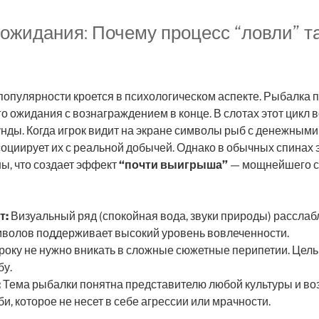
ожидания: Почему процесс “ловли” т
опулярности кроется в психологическом аспекте. Рыбалка п
о ожидания с вознаграждением в конце. В слотах этот цикл
нды. Когда игрок видит на экране символы рыб с денежными
оциирует их с реальной добычей. Однако в обычных спинах 
ы, что создает эффект
“почти выигрыша”
— мощнейшего с
т:
Визуальный ряд (спокойная вода, звуки природы) расслабля
мволов поддерживает высокий уровень вовлеченности.
року не нужно вникать в сложные сюжетные перипетии. Цель
у.
:
Тема рыбалки понятна представителю любой культуры и воз
и, которое не несет в себе агрессии или мрачности.