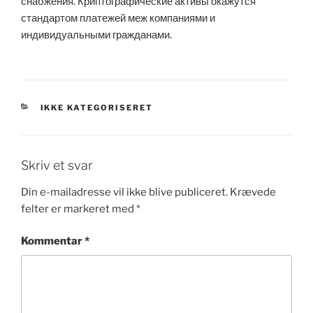
снабжения. Криптографические активы окажутся
стандартом платежей меж компаниями и
индивидуальными гражданами.
KATEGORIER
IKKE KATEGORISERET
Skriv et svar
Din e-mailadresse vil ikke blive publiceret.
Krævede
felter er markeret med
*
Kommentar
*