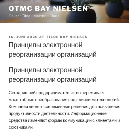
Videre
OTMC BAY NIELSEN
til
Oskar • Tilde • Malene • Claus
indhold
UDGIVET
16. JUNI 2026
AF
TILDE BAY NIELSEN
DEN
Принципы электронной
реорганизации организаций
Принципы электронной
реорганизации организаций
Сегодняшний предпринимательство переживает
масштабные преобразования под влиянием технологий.
Компании вводят современные решения для повышения
продуктивности деятельности. Информационные
средства изменяют формы коммуникации с клиентами и
союзниками.