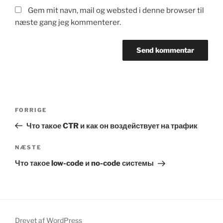
Gem mit navn, mail og websted i denne browser til
næste gang jeg kommenterer.
Indlægsnavigation
Forrige
FORRIGE
indlæg
Что такое CTR и как он воздействует на трафик
Næste
NÆSTE
indlæg
Что такое low-code и no-code системы
Drevet af WordPress