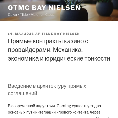
Videre
OTMC BAY NIELSEN
til
Oskar • Tilde • Malene • Claus
indhold
UDGIVET
14. MAJ 2026
AF
TILDE BAY NIELSEN
DEN
Прямые контракты казино с
провайдерами: Механика,
экономика и юридические тонкости
Введение в архитектуру прямых
соглашений
В современной индустрии iGaming существует два
основных пути интеграции игрового контента: через