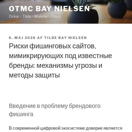
Videre
OTMC BAY NIELSEN
til
Oskar • Tilde • Malene • Claus
indhold
UDGIVET
6. MAJ 2026
AF
TILDE BAY NIELSEN
DEN
Риски фишинговых сайтов,
мимикрирующих под известные
бренды: механизмы угрозы и
методы защиты
Введение в проблему брендового
фишинга
В современной цифровой экосистеме доверие является