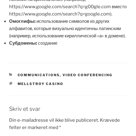
https://www.google.com/search?q=g00gle.com вместо
https://www.google.com/search?q=google.com).
Омоглифы:
использование символов из других
алфавитов, которые визуально идентичны латинским
(например, использование кириллической «а» в домене).
Субдомены:
создание
KATEGORIER
COMMUNICATIONS, VIDEO CONFERENCING
TAGS
MELLSTROY CASINO
Skriv et svar
Din e-mailadresse vil ikke blive publiceret.
Krævede
felter er markeret med
*