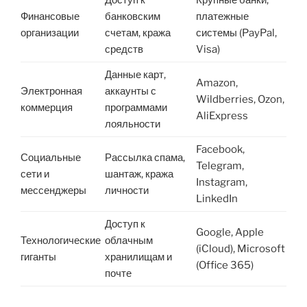
Доступ к
Крупные банки,
Финансовые
банковским
платежные
организации
счетам, кража
системы (PayPal,
средств
Visa)
Данные карт,
Amazon,
Электронная
аккаунты с
Wildberries, Ozon,
коммерция
программами
AliExpress
лояльности
Facebook,
Социальные
Рассылка спама,
Telegram,
сети и
шантаж, кража
Instagram,
мессенджеры
личности
LinkedIn
Доступ к
Google, Apple
Технологические
облачным
(iCloud), Microsoft
гиганты
хранилищам и
(Office 365)
почте