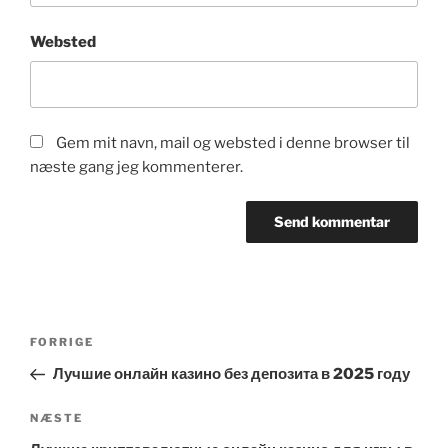
Websted
Gem mit navn, mail og websted i denne browser til
næste gang jeg kommenterer.
Indlægsnavigation
Forrige
FORRIGE
indlæg
Лучшие онлайн казино без депозита в 2025 году
Næste
NÆSTE
indlæg