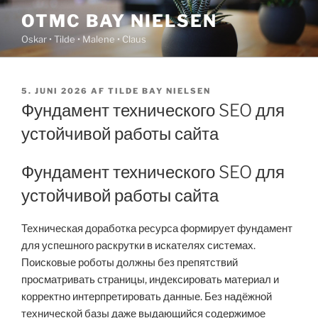
Videre
OTMC BAY NIELSEN
til
Oskar • Tilde • Malene • Claus
indhold
UDGIVET
5. JUNI 2026
AF
TILDE BAY NIELSEN
DEN
Фундамент технического SEO для
устойчивой работы сайта
Фундамент технического SEO для
устойчивой работы сайта
Техническая доработка ресурса формирует фундамент
для успешного раскрутки в искателях системах.
Поисковые роботы должны без препятствий
просматривать страницы, индексировать материал и
корректно интерпретировать данные. Без надёжной
технической базы даже выдающийся содержимое