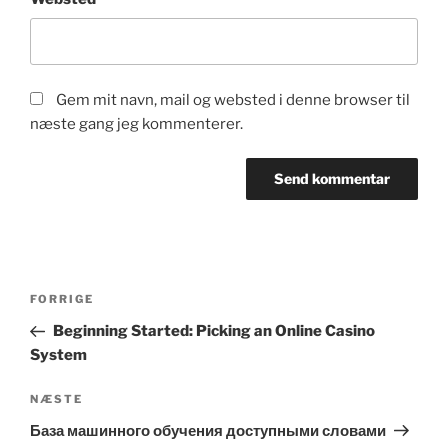
Gem mit navn, mail og websted i denne browser til
næste gang jeg kommenterer.
Indlægsnavigation
Forrige
FORRIGE
indlæg
Beginning Started: Picking an Online Casino
System
Næste
NÆSTE
indlæg
База машинного обучения доступными словами