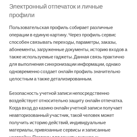
Электронный отпечаток и личные
профили
Пользовательская профиль собирает различные
операции в единую картину. Через профиль сервис
способен связывать переходы, параметры, заказы,
абонементы, загруженные документы, историю входов а
также используемые гаджеты. Данная связь практично
для выполнения синхронизации информации, однако
одновременно создает онлайн профиль значительно
целостным а также детализированным.
Безопасность учетной записи непосредственно
воздействует относительно защиту онлайн отпечатка.
Когда вход до казино онлайн учетной записи получает
неавторизованный участник, такой человек может
получить историю действий, индивидуальные
материалы, привязанные сервисы и записанные