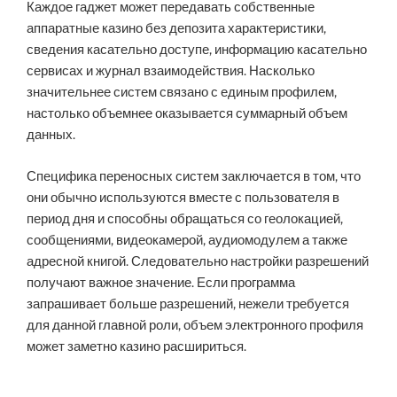
Каждое гаджет может передавать собственные
аппаратные казино без депозита характеристики,
сведения касательно доступе, информацию касательно
сервисах и журнал взаимодействия. Насколько
значительнее систем связано с единым профилем,
настолько объемнее оказывается суммарный объем
данных.
Специфика переносных систем заключается в том, что
они обычно используются вместе с пользователя в
период дня и способны обращаться со геолокацией,
сообщениями, видеокамерой, аудиомодулем а также
адресной книгой. Следовательно настройки разрешений
получают важное значение. Если программа
запрашивает больше разрешений, нежели требуется
для данной главной роли, объем электронного профиля
может заметно казино расшириться.