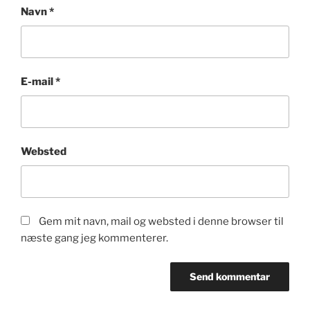
Navn
*
E-mail
*
Websted
Gem mit navn, mail og websted i denne browser til
næste gang jeg kommenterer.