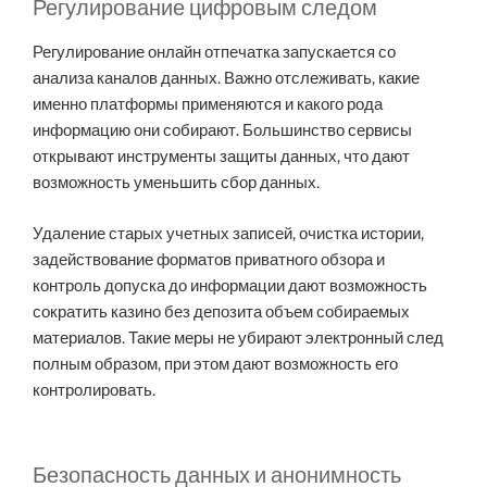
Регулирование цифровым следом
Регулирование онлайн отпечатка запускается со
анализа каналов данных. Важно отслеживать, какие
именно платформы применяются и какого рода
информацию они собирают. Большинство сервисы
открывают инструменты защиты данных, что дают
возможность уменьшить сбор данных.
Удаление старых учетных записей, очистка истории,
задействование форматов приватного обзора и
контроль допуска до информации дают возможность
сократить казино без депозита объем собираемых
материалов. Такие меры не убирают электронный след
полным образом, при этом дают возможность его
контролировать.
Безопасность данных и анонимность