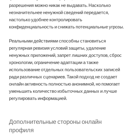
разрешения можно никак не выдавать. Насколько
незначительнее ненужной сведений передается,
настолько удобнее контролировать
конфиденциальность и снижать потенциальные угрозы.
Реальными действиями способны становиться
регулярная ревизия условий защиты, удаление
ненужных приложений, запрет лишних доступов, сброс
хронологии, ограничение адаптации а также
использование отдельных пользовательских записей
ради различных сценариев. Такой подход не создает
онлайн активность полностью анонимной, но помогает
уменьшить количество избыточных данных и лучше
регулировать информацией.
Дополнительные стороны онлайн
профиля