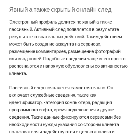
Явный а также скрытый онлайн след
Электронный профиль делится по явный а также
пассивный. Активный след появляется в результате
результате сознательных действий. Таким действием
может быть создание аккаунта на сервисах,
размещение комментариев, размещение фотографий
или ввод полей. Подобные сведения чаще всего просто
распознаются и напрямую обусловлены со активностью
клиента.
Пассивный след появляется самостоятельно. Он
включает служебные сведения, такие как
идентификатор, категория компьютера, редакция
программного софта, время подключения и другие
сведения. Такие данные фиксируются сервисами без
необходимости нужды указания со стороны клиента
пользователя и задействуются с целью анализа и