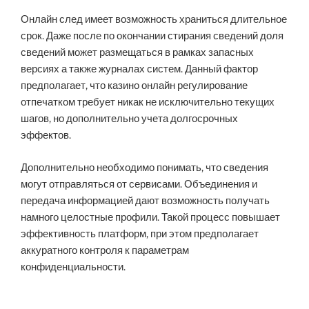
Онлайн след имеет возможность храниться длительное
срок. Даже после по окончании стирания сведений доля
сведений может размещаться в рамках запасных
версиях а также журналах систем. Данный фактор
предполагает, что казино онлайн регулирование
отпечатком требует никак не исключительно текущих
шагов, но дополнительно учета долгосрочных
эффектов.
Дополнительно необходимо понимать, что сведения
могут отправляться от сервисами. Объединения и
передача информацией дают возможность получать
намного целостные профили. Такой процесс повышает
эффективность платформ, при этом предполагает
аккуратного контроля к параметрам
конфиденциальности.