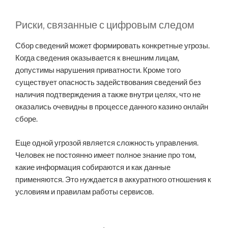
Риски, связанные с цифровым следом
Сбор сведений может формировать конкретные угрозы.
Когда сведения оказывается к внешним лицам,
допустимы нарушения приватности. Кроме того
существует опасность задействования сведений без
наличия подтверждения а также внутри целях, что не
оказались очевидны в процессе данного казино онлайн
сборе.
Еще одной угрозой является сложность управления.
Человек не постоянно имеет полное знание про том,
какие информация собираются и как данные
применяются. Это нуждается в аккуратного отношения к
условиям и правилам работы сервисов.