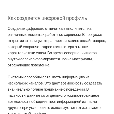
Как создается цифровой профиль
Создание цифрового отпечатка выполняется на
различных моментах работы со сервисом. В процессе
открытии страницы отправляется казино онлайн запрос,
который сохраняет адрес компьютера а также
характеристики связи. Во время совершении шагов
внутри сервиса формируются новые материалы,
отражающие поведение.
Системы способны связывать информацию из
нескольких каналов. Это дает возможность создавать
значительно полное понимание о поведении. В
частности, данные со отдельного компьютера имеют
возможность объединяться информацией из числа
другого, при условии что используется тот же а также
тот же самый профиль.