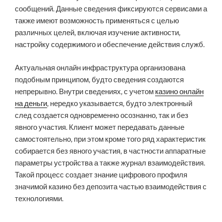
сообщений. Данные сведения фиксируются сервисами а
также имеют возможность применяться с целью
различных целей, включая изучение активности,
настройку содержимого и обеспечение действия служб.
Актуальная онлайн инфраструктура организована
подобным принципом, будто сведения создаются
непрерывно. Внутри сведениях, с учетом
казино онлайн
на деньги
, нередко указывается, будто электронный
след создается одновременно осознанно, так и без
явного участия. Клиент может передавать данные
самостоятельно, при этом кроме того ряд характеристик
собирается без явного участия, в частности аппаратные
параметры устройства а также журнал взаимодействия.
Такой процесс создает знание цифрового профиля
значимой казино без депозита частью взаимодействия с
технологиями.