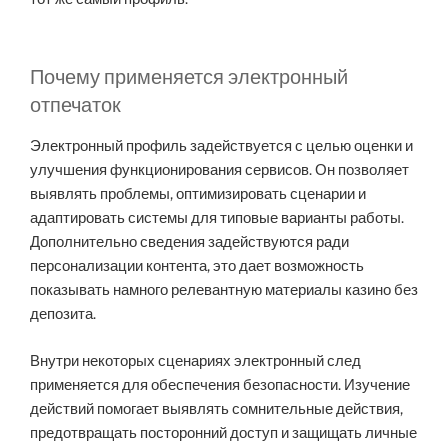
Почему применяется электронный
отпечаток
Электронный профиль задействуется с целью оценки и
улучшения функционирования сервисов. Он позволяет
выявлять проблемы, оптимизировать сценарии и
адаптировать системы для типовые варианты работы.
Дополнительно сведения задействуются ради
персонализации контента, это дает возможность
показывать намного релевантную материалы казино без
депозита.
Внутри некоторых сценариях электронный след
применяется для обеспечения безопасности. Изучение
действий помогает выявлять сомнительные действия,
предотвращать посторонний доступ и защищать личные