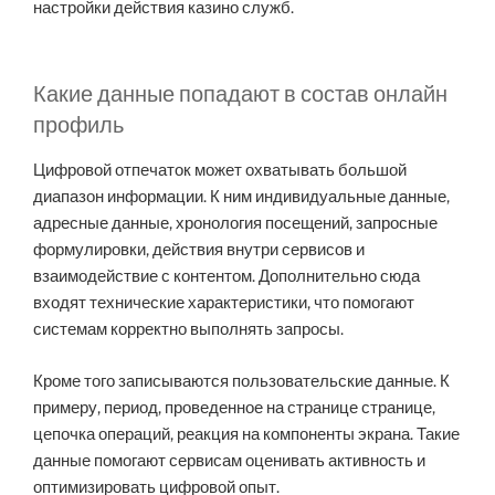
настройки действия казино служб.
Какие данные попадают в состав онлайн
профиль
Цифровой отпечаток может охватывать большой
диапазон информации. К ним индивидуальные данные,
адресные данные, хронология посещений, запросные
формулировки, действия внутри сервисов и
взаимодействие с контентом. Дополнительно сюда
входят технические характеристики, что помогают
системам корректно выполнять запросы.
Кроме того записываются пользовательские данные. К
примеру, период, проведенное на странице странице,
цепочка операций, реакция на компоненты экрана. Такие
данные помогают сервисам оценивать активность и
оптимизировать цифровой опыт.