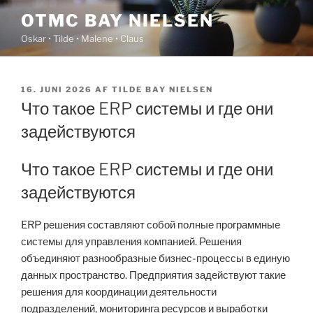
Videre
OTMC BAY NIELSEN
til
Oskar • Tilde • Malene • Claus
indhold
UDGIVET
16. JUNI 2026
AF
TILDE BAY NIELSEN
DEN
Что такое ERP системы и где они
задействуются
Что такое ERP системы и где они
задействуются
ERP решения составляют собой полные программные
системы для управления компанией. Решения
объединяют разнообразные бизнес-процессы в единую
данных пространство. Предприятия задействуют такие
решения для координации деятельности
подразделений, мониторинга ресурсов и выработки