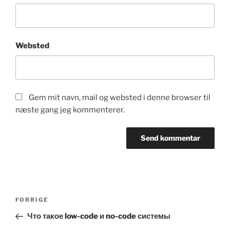
Websted
Gem mit navn, mail og websted i denne browser til
næste gang jeg kommenterer.
Indlægsnavigation
Forrige
FORRIGE
indlæg
Что такое low-code и no-code системы