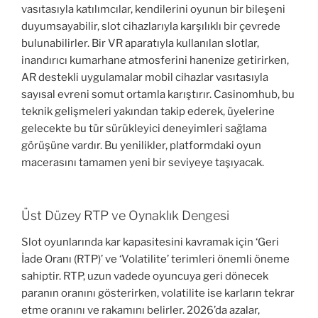
vasıtasıyla katılımcılar, kendilerini oyunun bir bileşeni
duyumsayabilir, slot cihazlarıyla karşılıklı bir çevrede
bulunabilirler. Bir VR aparatıyla kullanılan slotlar,
inandırıcı kumarhane atmosferini hanenize getirirken,
AR destekli uygulamalar mobil cihazlar vasıtasıyla
sayısal evreni somut ortamla karıştırır. Casinomhub, bu
teknik gelişmeleri yakından takip ederek, üyelerine
gelecekte bu tür sürükleyici deneyimleri sağlama
görüşüne vardır. Bu yenilikler, platformdaki oyun
macerasını tamamen yeni bir seviyeye taşıyacak.
Üst Düzey RTP ve Oynaklık Dengesi
Slot oyunlarında kar kapasitesini kavramak için ‘Geri
İade Oranı (RTP)’ ve ‘Volatilite’ terimleri önemli öneme
sahiptir. RTP, uzun vadede oyuncuya geri dönecek
paranın oranını gösterirken, volatilite ise karların tekrar
etme oranını ve rakamını belirler. 2026’da azalar,