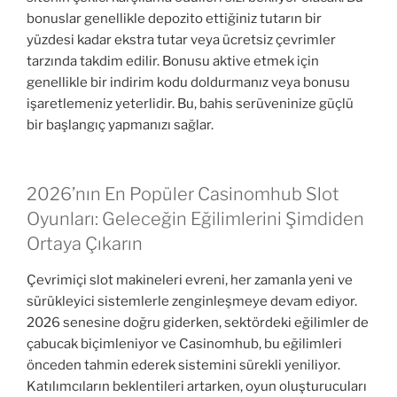
bonuslar genellikle depozito ettiğiniz tutarın bir
yüzdesi kadar ekstra tutar veya ücretsiz çevrimler
tarzında takdim edilir. Bonusu aktive etmek için
genellikle bir indirim kodu doldurmanız veya bonusu
işaretlemeniz yeterlidir. Bu, bahis serüveninize güçlü
bir başlangıç yapmanızı sağlar.
2026’nın En Popüler Casinomhub Slot
Oyunları: Geleceğin Eğilimlerini Şimdiden
Ortaya Çıkarın
Çevrimiçi slot makineleri evreni, her zamanla yeni ve
sürükleyici sistemlerle zenginleşmeye devam ediyor.
2026 senesine doğru giderken, sektördeki eğilimler de
çabucak biçimleniyor ve Casinomhub, bu eğilimleri
önceden tahmin ederek sistemini sürekli yeniliyor.
Katılımcıların beklentileri artarken, oyun oluşturucuları