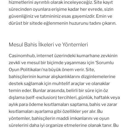
hizmetlerini ayrıntılı olarak inceleyeceğiz. Site kayıt
sürecinden oyunlara erişime kadar her evrede, sizin
güvenliğiniz ve tatmininiz esas gayemizdir. Emin ve
dürüst bir sitede eğlenmenin huzurunu tadını çıkarın.
Mesul Bahis İlkeleri ve Yöntemleri
Casinomhub, internet üzerindeki kumarhane zevkinin
zevkli ve mesul bir biçimde yaşanması için ‘Sorumlu
Oyun Politikaları’na büyük önem verir. Site,
bahisçilerinin kumar alışkanlıklarını dizginlemelerine
destek sağlamak için muhtelif araçlar ve olanaklar
temin eder. Bunlar arasında, belirli bir süre için öz
dışlama (self-exclusion) tercihleri, günlük, haftalık veya
aylık para ödeme kısıtlamaları saptama, bahis ve zarar
kısıtlamaları ayarlama gibi özellikler yer alır. Bu
yöntemler, bahisçilerin maddi imkanlarını ve oyun
sürelerini daha iyi organize etmelerine olanak tanır. Bu