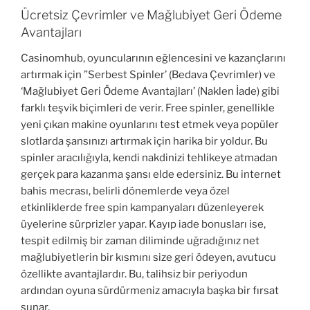
Ücretsiz Çevrimler ve Mağlubiyet Geri Ödeme
Avantajları
Casinomhub, oyuncularının eğlencesini ve kazançlarını
artırmak için ”Serbest Spinler’ (Bedava Çevrimler) ve
‘Mağlubiyet Geri Ödeme Avantajları’ (Naklen İade) gibi
farklı teşvik biçimleri de verir. Free spinler, genellikle
yeni çıkan makine oyunlarını test etmek veya popüler
slotlarda şansınızı artırmak için harika bir yoldur. Bu
spinler aracılığıyla, kendi nakdinizi tehlikeye atmadan
gerçek para kazanma şansı elde edersiniz. Bu internet
bahis mecrası, belirli dönemlerde veya özel
etkinliklerde free spin kampanyaları düzenleyerek
üyelerine sürprizler yapar. Kayıp iade bonusları ise,
tespit edilmiş bir zaman diliminde uğradığınız net
mağlubiyetlerin bir kısmını size geri ödeyen, avutucu
özellikte avantajlardır. Bu, talihsiz bir periyodun
ardından oyuna sürdürmeniz amacıyla başka bir fırsat
sunar.