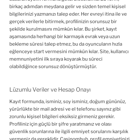
birkaç adımdan meydana gelir ve sizden temel kişisel
bilgilerinizi yazmanızı talep eder. Her evreyi itina ile ve
gerçek verilerle bitirmek, profilinizin sorunsuz bir
şekilde kurulmasını mümkün kılar. Bu şirket, kayıt
aşamasında herhangi bir karmaşık evrak veya uzun
bekleme süresi talep etmez, bu da oyuncuların hızla
eğlenceye start vermesini mümkün kılar. Site, kullanıcı
memnuniyetini ilk sıraya koyarak bu süreci
olabildiğince sorunsuz dönüştürmüştür.
Lüzumlu Veriler ve Hesap Onayı
Kayıt formunda, isminiz, soy isminiz, doğum gününüz,
yürürlükte bir mail adresi ve el telefonu sayınız gibi
zorunlu kişisel bilgileri eksiksiz girmeniz gerekir.
Profiliniz için güçlü bir şifre yaratmanız ve olası
güvenlik sorunlarına ile ilgili emniyet sorularını karşılık
vermeniz da gereklidir. Casinomhub, profil emniyetinizi