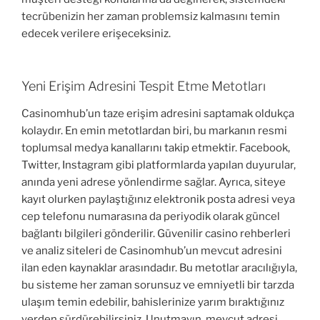
tecrübenizin her zaman problemsiz kalmasını temin
edecek verilere erişeceksiniz.
Yeni Erişim Adresini Tespit Etme Metotları
Casinomhub’un taze erişim adresini saptamak oldukça
kolaydır. En emin metotlardan biri, bu markanın resmi
toplumsal medya kanallarını takip etmektir. Facebook,
Twitter, Instagram gibi platformlarda yapılan duyurular,
anında yeni adrese yönlendirme sağlar. Ayrıca, siteye
kayıt olurken paylaştığınız elektronik posta adresi veya
cep telefonu numarasına da periyodik olarak güncel
bağlantı bilgileri gönderilir. Güvenilir casino rehberleri
ve analiz siteleri de Casinomhub’un mevcut adresini
ilan eden kaynaklar arasındadır. Bu metotlar aracılığıyla,
bu sisteme her zaman sorunsuz ve emniyetli bir tarzda
ulaşım temin edebilir, bahislerinize yarım bıraktığınız
yerden sürdürebilirsiniz. Unutmayın, mevcut adresi