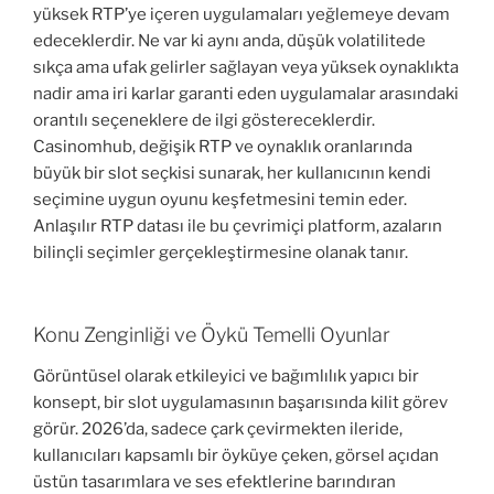
yüksek RTP’ye içeren uygulamaları yeğlemeye devam
edeceklerdir. Ne var ki aynı anda, düşük volatilitede
sıkça ama ufak gelirler sağlayan veya yüksek oynaklıkta
nadir ama iri karlar garanti eden uygulamalar arasındaki
orantılı seçeneklere de ilgi göstereceklerdir.
Casinomhub, değişik RTP ve oynaklık oranlarında
büyük bir slot seçkisi sunarak, her kullanıcının kendi
seçimine uygun oyunu keşfetmesini temin eder.
Anlaşılır RTP datası ile bu çevrimiçi platform, azaların
bilinçli seçimler gerçekleştirmesine olanak tanır.
Konu Zenginliği ve Öykü Temelli Oyunlar
Görüntüsel olarak etkileyici ve bağımlılık yapıcı bir
konsept, bir slot uygulamasının başarısında kilit görev
görür. 2026’da, sadece çark çevirmekten ileride,
kullanıcıları kapsamlı bir öyküye çeken, görsel açıdan
üstün tasarımlara ve ses efektlerine barındıran