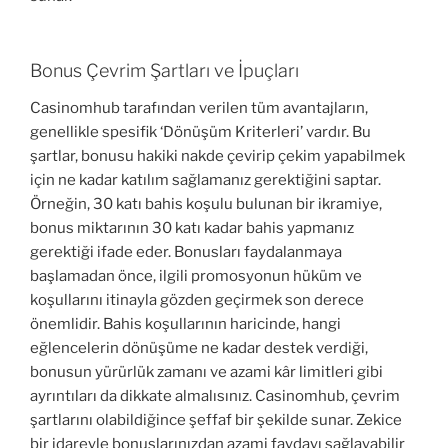
Bonus Çevrim Şartları ve İpuçları
Casinomhub tarafından verilen tüm avantajların,
genellikle spesifik ‘Dönüşüm Kriterleri’ vardır. Bu
şartlar, bonusu hakiki nakde çevirip çekim yapabilmek
için ne kadar katılım sağlamanız gerektiğini saptar.
Örneğin, 30 katı bahis koşulu bulunan bir ikramiye,
bonus miktarının 30 katı kadar bahis yapmanız
gerektiği ifade eder. Bonusları faydalanmaya
başlamadan önce, ilgili promosyonun hüküm ve
koşullarını itinayla gözden geçirmek son derece
önemlidir. Bahis koşullarının haricinde, hangi
eğlencelerin dönüşüme ne kadar destek verdiği,
bonusun yürürlük zamanı ve azami kâr limitleri gibi
ayrıntıları da dikkate almalısınız. Casinomhub, çevrim
şartlarını olabildiğince şeffaf bir şekilde sunar. Zekice
bir idareyle bonuslarınızdan azami faydayı sağlayabilir