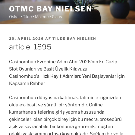
Videre
OTMC BAY NIELSEN
til
Oskar • Tilde • Malene • Claus
indhold
UDGIVET
20. APRIL 2026
AF
TILDE BAY NIELSEN
DEN
article_1895
Casinomhub Evrenine Adım Atın: 2026’nın En Cazip
Slot Oyunları ve Basit Üyelik Kılavuzu!
Casinomhub’a Hızlı Kayıt Adımları: Yeni Başlayanlar İçin
Kapsamlı Rehber
Casinomhub dünyasına katılmak, tahmin ettiğinizden
oldukça basit ve süratli bir yöntemdir. Online
kumarhane sitelerine giriş yapma hususunda
çekinceleri olan birçok birey için bu mecra, prosedürü
açık ve kavranabilir bir konuma getirerek, müşteri
odaklı yaklaşımını ortaya koymaktadır. Sağlam bir yolla