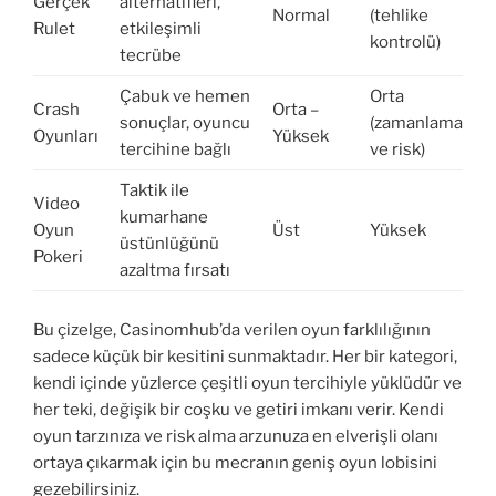
Gerçek
alternatifleri,
Normal
(tehlike
Rulet
etkileşimli
kontrolü)
tecrübe
Çabuk ve hemen
Orta
Crash
Orta –
sonuçlar, oyuncu
(zamanlama
Oyunları
Yüksek
tercihine bağlı
ve risk)
Taktik ile
Video
kumarhane
Oyun
Üst
Yüksek
üstünlüğünü
Pokeri
azaltma fırsatı
Bu çizelge, Casinomhub’da verilen oyun farklılığının
sadece küçük bir kesitini sunmaktadır. Her bir kategori,
kendi içinde yüzlerce çeşitli oyun tercihiyle yüklüdür ve
her teki, değişik bir coşku ve getiri imkanı verir. Kendi
oyun tarzınıza ve risk alma arzunuza en elverişli olanı
ortaya çıkarmak için bu mecranın geniş oyun lobisini
gezebilirsiniz.