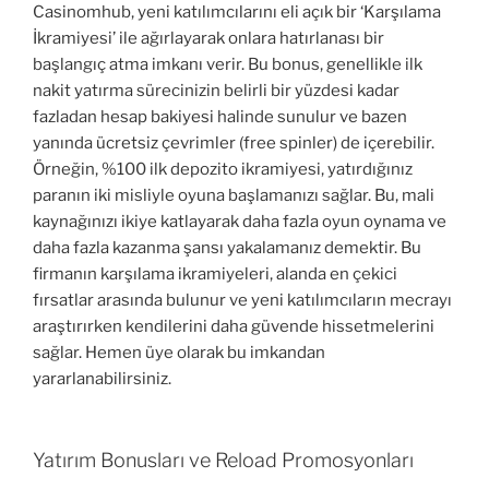
Casinomhub, yeni katılımcılarını eli açık bir ‘Karşılama
İkramiyesi’ ile ağırlayarak onlara hatırlanası bir
başlangıç atma imkanı verir. Bu bonus, genellikle ilk
nakit yatırma sürecinizin belirli bir yüzdesi kadar
fazladan hesap bakiyesi halinde sunulur ve bazen
yanında ücretsiz çevrimler (free spinler) de içerebilir.
Örneğin, %100 ilk depozito ikramiyesi, yatırdığınız
paranın iki misliyle oyuna başlamanızı sağlar. Bu, mali
kaynağınızı ikiye katlayarak daha fazla oyun oynama ve
daha fazla kazanma şansı yakalamanız demektir. Bu
firmanın karşılama ikramiyeleri, alanda en çekici
fırsatlar arasında bulunur ve yeni katılımcıların mecrayı
araştırırken kendilerini daha güvende hissetmelerini
sağlar. Hemen üye olarak bu imkandan
yararlanabilirsiniz.
Yatırım Bonusları ve Reload Promosyonları