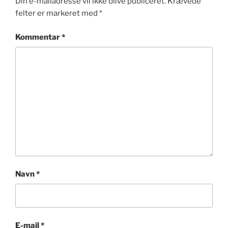
Din e-mailadresse vil ikke blive publiceret.
Krævede
felter er markeret med
*
Kommentar
*
Navn
*
E-mail
*