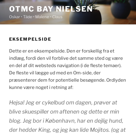
Videre
OTMC BAY NIELSEN
til
Oskar • Tilde • Malene • Claus
indhold
EKSEMPELSIDE
Dette er en eksempelside. Den er forskellig fra et
indlæg, fordi den vil forblive det samme sted og være
en del af dit websteds navigation (i de fleste temaer).
De fleste vil lægge ud med en Om-side, der
præsenterer dem for potentielle besøgende. Ordlyden
kunne være noget i retning af:
Hejsa! Jeg er cykelbud om dagen, prøver at
blive skuespiller om aftenen og dette er min
blog. Jeg bor i København, har en dejlig hund,
der hedder King, og jeg kan lide Mojitos. (og at