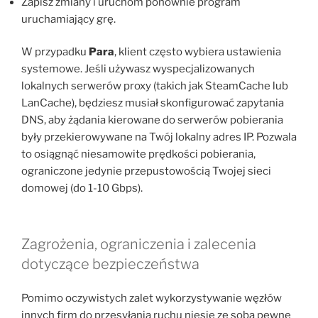
Zapisz zmiany i uruchom ponownie program
uruchamiający grę.
W przypadku
Para
, klient często wybiera ustawienia
systemowe. Jeśli używasz wyspecjalizowanych
lokalnych serwerów proxy (takich jak SteamCache lub
LanCache), będziesz musiał skonfigurować zapytania
DNS, aby żądania kierowane do serwerów pobierania
były przekierowywane na Twój lokalny adres IP. Pozwala
to osiągnąć niesamowite prędkości pobierania,
ograniczone jedynie przepustowością Twojej sieci
domowej (do 1-10 Gbps).
Zagrożenia, ograniczenia i zalecenia
dotyczące bezpieczeństwa
Pomimo oczywistych zalet wykorzystywanie węzłów
innych firm do przesyłania ruchu niesie ze sobą pewne