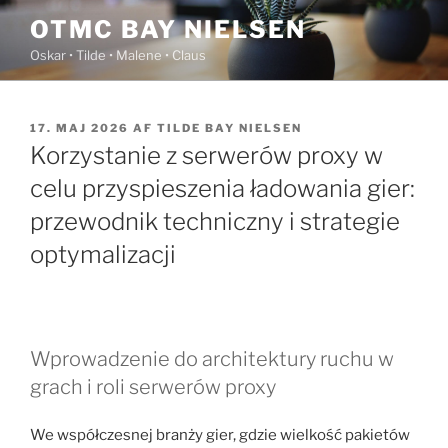
Videre
OTMC BAY NIELSEN
til
Oskar • Tilde • Malene • Claus
indhold
UDGIVET
17. MAJ 2026
AF
TILDE BAY NIELSEN
DEN
Korzystanie z serwerów proxy w
celu przyspieszenia ładowania gier:
przewodnik techniczny i strategie
optymalizacji
Wprowadzenie do architektury ruchu w
grach i roli serwerów proxy
We współczesnej branży gier, gdzie wielkość pakietów