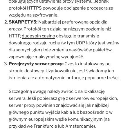
obsługujących ustawienia proxy systemu. Jednak
protokół HTTPS powoduje obciążenie procesora ze
względu na szyfrowanie.
SKARPETY5:
Najbardziej preferowana opcja dla
graczy. Protokół ten działa na niższym poziomie niż
HTTP,
dudespin casino
obsługuje transmisję
dowolnego rodzaju ruchu (w tym UDP, który jest ważny
dla samych gier) i nie zmienia nagłówków pakietów,
zapewniając maksymalną wydajność.
Przejrzysty serwer proxy:
Często instalowany po
stronie dostawcy. Użytkownik nie jest świadomy ich
istnienia, ale automatycznie buforuje popularne treści.
Szczególną uwagę należy zwrócić na lokalizację
serwera. Jeśli pobierasz grę z serwerów europejskich,
serwer proxy powinien znajdować się jak najbliżej
głównego punktu wyjścia kabla lub bezpośrednio w
głównym europejskim węźle komunikacyjnym (na
przykład we Frankfurcie lub Amsterdamie).