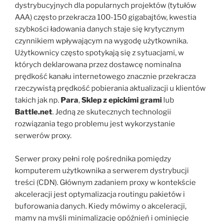
dystrybucyjnych dla popularnych projektów (tytułów
AAA) często przekracza 100-150 gigabajtów, kwestia
szybkości ładowania danych staje się krytycznym
czynnikiem wpływającym na wygodę użytkownika.
Użytkownicy często spotykają się z sytuacjami, w
których deklarowana przez dostawcę nominalna
prędkość kanału internetowego znacznie przekracza
rzeczywistą prędkość pobierania aktualizacji u klientów
takich jak np.
Para
,
Sklep z epickimi grami
lub
Battle.net
. Jedną ze skutecznych technologii
rozwiązania tego problemu jest wykorzystanie
serwerów proxy.
Serwer proxy pełni rolę pośrednika pomiędzy
komputerem użytkownika a serwerem dystrybucji
treści (CDN). Głównym zadaniem proxy w kontekście
akceleracji jest optymalizacja routingu pakietów i
buforowania danych. Kiedy mówimy o akceleracji,
mamy na myśli minimalizację opóźnień i ominięcie