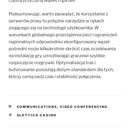
częstą przyczyną wąskich gardeł.
Podsumowując, warto zauważyć, że korzystanie z
serwerów proxy to potężne narzędzie w rękach
znającego się na technologii użytkownika. W
warunkach globalnego przeciążenia sieci i ograniczeń
regionalnych odpowiednio skonfigurowany węzeł
pośredni może kilkukrotnie skrócić czas oczekiwania
na instalację gry, umożliwiając graczowi szybkie
rozpoczęcie rozgrywki. Optymalizacja tras i
buforowanie pozostają złotym standardem dla tych,
którzy cenią swój czas i stabilność połączenia.
KATEGORIER
COMMUNICATIONS, VIDEO CONFERENCING
TAGS
SLOTTICA CASINO