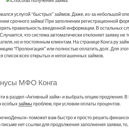
ался услугой “быстрых” займов. Даже, из-за небольшой опе
ении срочного займа! При заполнении регистрационной фор
ерить правильность введенной информации. В остальных слу
 Случается, что система автоматически отклоняет заявку не 
ателя, но и постоянным клиентам. На странице Конга ру зай
кцию “Пролонгация” или полностью оплатить долг. Для этог
я список всех открытых и непогашенных займов.
нусы МФО Конга
йти в раздел «Активный займ» и выбрать опцию продления. 
з особых
займы
проблем, при условии оплаты процентов.
очноДеньги» поможет вам быстро и просто решить финанс
 письме нет ссылки для продолжения заполнения заявки, то,