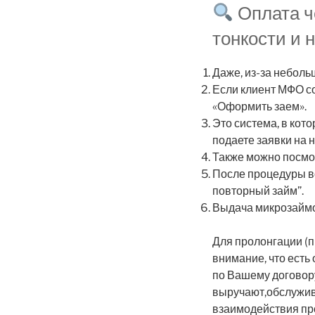
Оплата че
тонкости и
Даже, из-за неболь
Если клиент МФО со
«Оформить заем».
Это система, в ко
подаете заявки на 
Также можно посмот
После процедуры во
повторный займ”.
Выдача микрозаймов
Для пролонгации (
внимание, что ест
по Вашему договор
выручают,обслужив
взаимодействия про