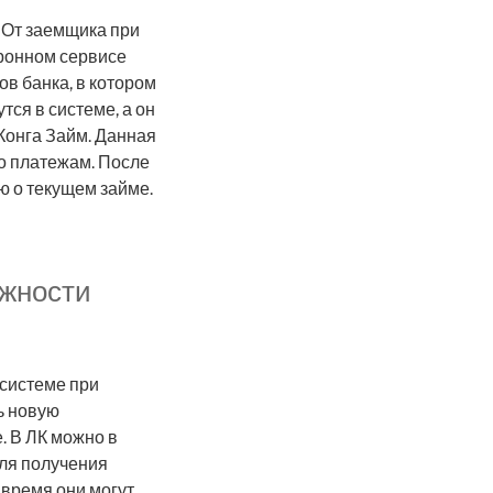
 От заемщика при
тронном сервисе
ов банка, в котором
тся в системе, а он
Конга Займ. Данная
о платежам. После
ю о текущем займе.
ожности
 системе при
ь новую
. В ЛК можно в
для получения
 время они могут