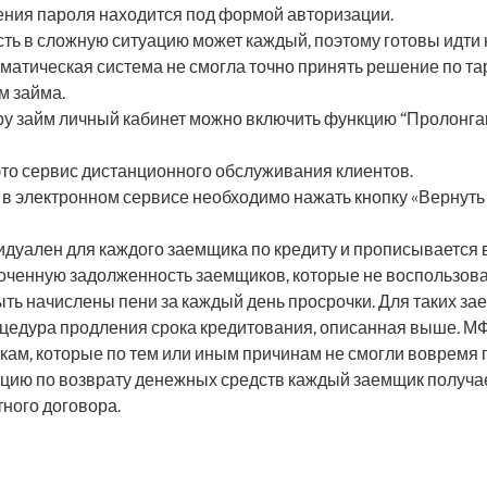
ения пароля находится под формой авторизации.
сть в сложную ситуацию может каждый, поэтому готовы идти 
томатическая система не смогла точно принять решение по т
м займа.
ру займ личный кабинет можно включить функцию “Пролонга
то сервис дистанционного обслуживания клиентов.
в электронном сервисе необходимо нажать кнопку «Вернуть 
дуален для каждого заемщика по кредиту и прописывается 
роченную задолженность заемщиков, которые не воспользов
ыть начислены пени за каждый день просрочки. Для таких з
цедура продления срока кредитования, описанная выше. МФ
кам, которые по тем или иным причинам не смогли вовремя п
цию по возврату денежных средств каждый заемщик получае
ного договора.