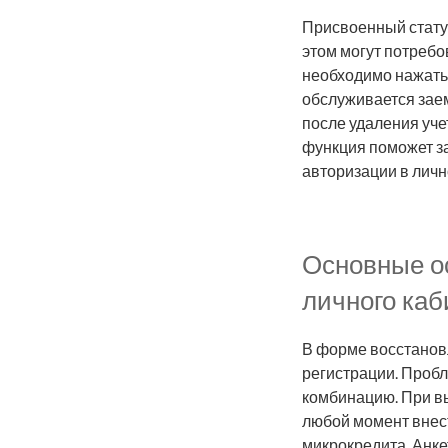
Присвоенный стат
этом могут потреб
необходимо нажать 
обслуживается заем
после удаления уче
функция поможет з
авторизации в лич
Основные о
личного каб
В форме восстанов
регистрации. Пробл
комбинацию. При вы
любой момент внест
микрокредита. Анке