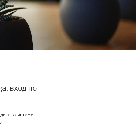
a, вход по
ить в систему.
о