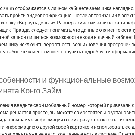
ус
zaim
отображается в личном кабинете заемщика наглядно.
овать пройти видеоверификацию. После авторизации в элек
кнопку «Вернуть деньги». Размер комиссии зависит от тариф
щик. Правда, следует понимать, что данные о клиенте остану
тной записи лишиться возможности входа в личный кабинет 
аемщику исключить вероятность возникновения просрочек п
ном кабинете клиент сможет получить подробную информаци
собенности и функциональные возм
инета Конго Займ
ления введите свой мобильный номер, который привязали к
ема решается просто, вы можете самостоятельно установит
данном займе информация о нем сразу отразится в системе
и информацию о другой своей карточке и использовать ее 
ту заполнять уже не надо, все данные есть в системе. Спустя