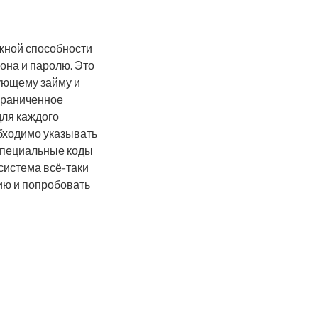
жной способности
она и паролю. Это
ующему займу и
граниченное
для каждого
бходимо указывать
 специальные коды
система всё-таки
ию и попробовать