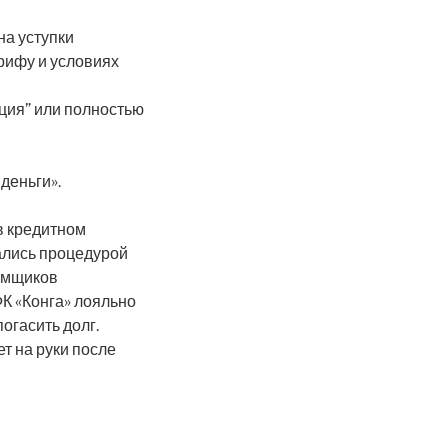
на уступки
арифу и условиях
ция” или полностью
деньги».
в кредитном
ались процедурой
аемщиков
К «Конга» лояльно
огасить долг.
т на руки после