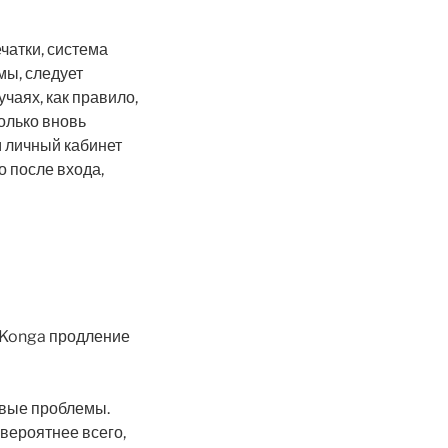
чатки, система
мы, следует
чаях, как правило,
только вновь
м личный кабинет
о после входа,
В Konga продление
овые проблемы.
 вероятнее всего,