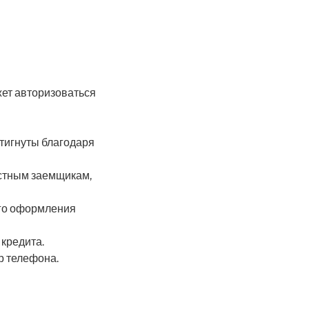
ет авторизоваться
стигнуты благодаря
естным заемщикам,
ого оформления
 кредита.
р телефона.