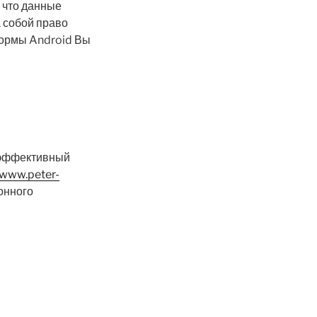
, что данные
 собой право
формы Android Вы
е эффективный
/www.peter-
онного