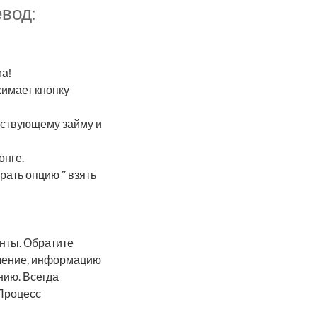
вод:
ма!
жимает кнопку
йствующему займу и
онге.
ать опцию ” взять
нты. Обратите
дление, информацию
нию. Всегда
 Процесс