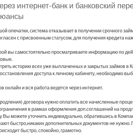
рез интернет‑банк и банковский пере
 нюансы
шой опечатки, система отказывает в получении срочного зай
гласен с присвоенным статусом, для получения кредита на
торой вы самостоятельно просматриваете информацию по де
новые.
реть историю всех уже выплаченных и закрытых займов в К
сстановления доступа к личному кабинету, необходимо выбр
 онлайн и вся работа ведется через интернет.
продления) договора нужно оплатить все начисленные проце
ь ограничения в рамках оформления доп.соглашений на про
у Вы можете уточнить индивидуально, обратившись в Компа
ают быстро,никаких дополнительных документов не нужно.
исходит быстро, спокойно, грамотно.