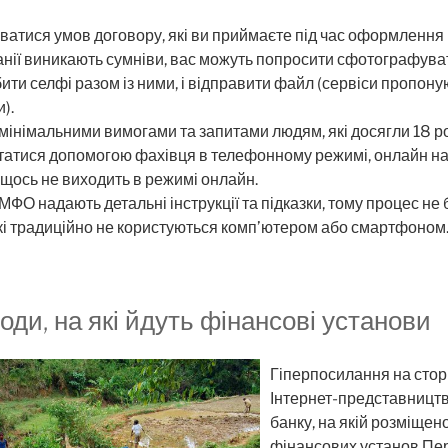
атися умов договору, які ви приймаєте під час оформлення 
панії виникають сумніви, вас можуть попросити сфотографув
ити селфі разом із ними, і відправити файл (сервіси пропону
и).
мінімальними вимогами та запитами людям, які досягли 18 ро
атися допомогою фахівця в телефонному режимі, онлайн на 
о щось не виходить в режимі онлайн.
 МФО надають детальні інструкції та підказки, тому процес не
які традиційно не користуються комп’ютером або смартфоном
оди, на які йдуть фінансові установи
Гіперпосилання на стор
Інтернет-представницт
банку, на якій розміще
фінансових установ Пер