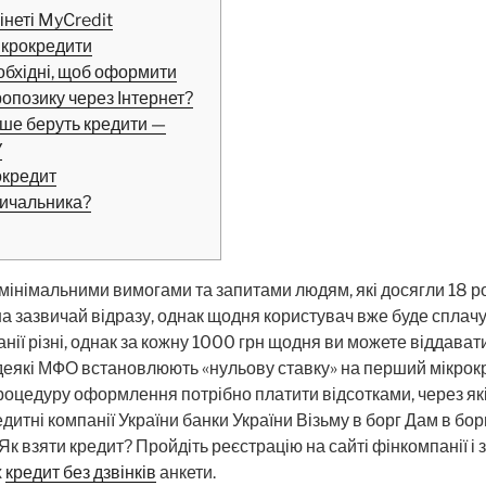
інеті MyCredit
ікрокредити
обхідні, щоб оформити
ропозику через Інтернет?
тіше беруть кредити —
У
окредит
зичальника?
мінімальними вимогами та запитами людям, які досягли 18 ро
а зазвичай відразу, однак щодня користувач вже буде сплачу
анії різні, однак за кожну 1000 грн щодня ви можете віддавати
 деякі МФО встановлюють «нульову ставку» на перший мікрокр
процедуру оформлення потрібно платити відсотками, через які
дитні компанії України банки України Візьму в борг Дам в бо
к взяти кредит? Пройдіть реєстрацію на сайті фінкомпанії і 
х
кредит без дзвінків
анкети.