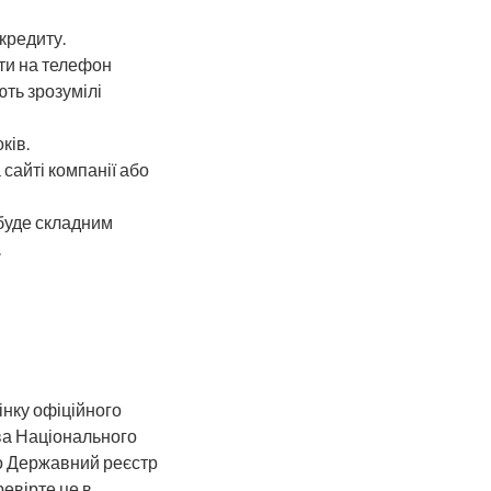
кредиту.
ати на телефон
ють зрозумілі
ків.
сайті компанії або
 буде складним
.
інку офіційного
ва Національного
но Державний реєстр
евірте це в