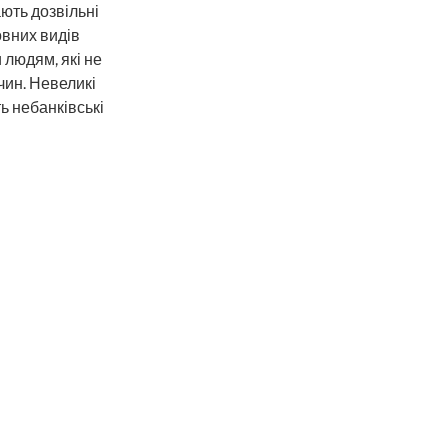
ють дозвільні
овних видів
 людям, які не
чин. Невеликі
ь небанківські