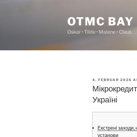
Videre
til
OTMC BAY
indhold
Oskar • Tilde • Malene • Claus
UDGIVET
4. FEBRUAR 2026
A
DEN
Мікрокредит
Україні
Екстрені заходи, 
установи