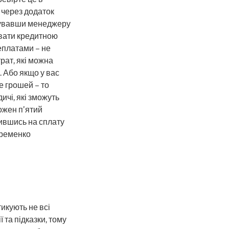
 через додаток
нувавши менеджеру
увати кредитною
еплатами – не
трат, які можна
. Або якщо у вас
е грошей – то
ичі, які зможуть
ожен п’ятий
дившись на сплату
Яременко
икують не всі
ї та підказки, тому