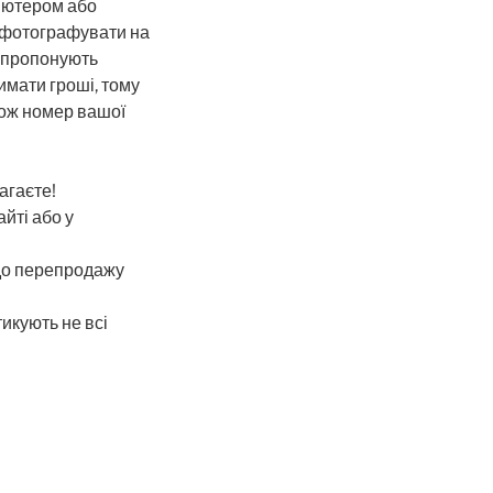
п’ютером або
 сфотографувати на
и пропонують
римати гроші, тому
кож номер вашої
агаєте!
айті або у
 до перепродажу
икують не всі