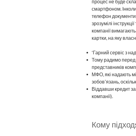
процес не буде скл
смартфоном. Інколи
телефон документи, 
зрозумілі інструкці
компанії вимагають
картки, на яку влас
‘Гарний сервіс з на
Тому радимо перед т
представників компа
МФО, які надають м
зобов'язань, оскільк
Віддавши кредит заз
компанії).
Кому підход