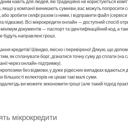
адним навіть для людей, які традиційно не користуються ком
, якщо у компанії виникають сумніви, вас можуть попросити
або зробити селфі разом із ними, і відправити файл (сервіс
ї та підказки). Всі мікрокредити онлайн — доступний спосіб от
 мінімум документів — паспорт та ідентифікаційний код, а та
не будуть направлені гроші.
дання кредитів! Швидко, якісно і перевірено! Дякую, що допом
им, як сплачувати борг, дізнатися точну суму до сплати (на с
нії через онлайн-підтримку).
ікропозики без відмови, у дуже рідкісних випадках вдаються
и більшості колекторів не цікаві такі малі суми.
далегідь ви можете зекономити гроші (але такий підхід практ
ять мікрокредити