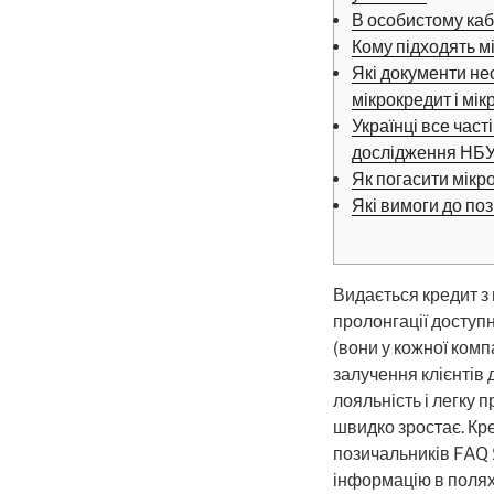
В особистому каб
Кому підходять м
Які документи не
мікрокредит і мік
Українці все час
дослідження НБ
Як погасити мікр
Які вимоги до по
Видається кредит з 
пролонгації доступн
(вони у кожної комп
залучення клієнтів
лояльність і легку 
швидко зростає. Кре
позичальників FAQ Я
інформацію в поля