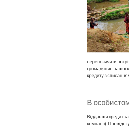
перепозичити потріб
громадянин нашої кр
кредиту з списанням
В особистом
Віддавши кредит заз
компанії). Провідн