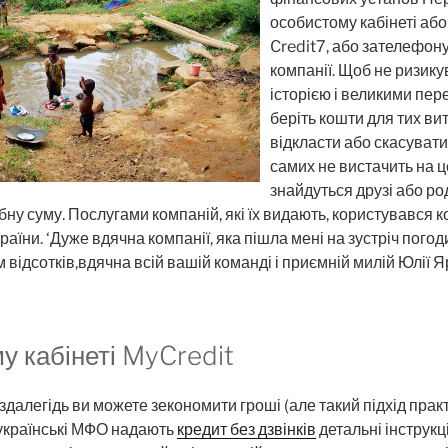
особистому кабінеті або
Credit7, або зателефо
компанії. Щоб не ризик
історією і великими пер
беріть кошти для тих ви
відкласти або скасувати
самих не вистачить на ц
знайдуться друзі або род
ну суму. Послугами компаній, які їх видають, користувався к
аїни. ‘Дуже вдячна компанії, яка пішла мені на зустріч пого
 відсотків,вдячна всій вашій команді і приємній милій Юлії 
у кабінеті MyCredit
далегідь ви можете зекономити гроші (але такий підхід практ
і українські МФО надають
кредит без дзвінків
детальні інструкці