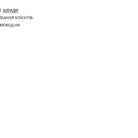
ї.
швидкі
ання клієнтів.
омокод не