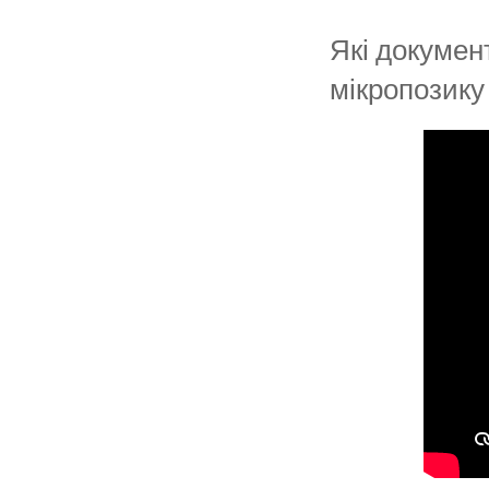
Які докумен
мікропозику