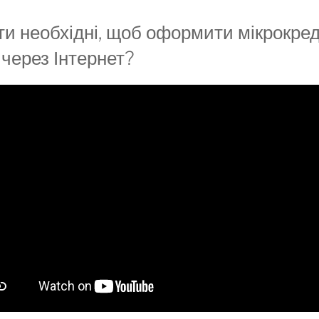
ти необхідні, щоб оформити мікрокред
 через Інтернет?