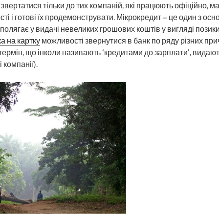
вертатися тільки до тих компаній, які працюють офіційно, ма
ті і готові їх продемонструвати. Мікрокредит – це один з осн
полягає у видачі невеликих грошових коштів у вигляді позики
а на картку
можливості звернутися в банк по ряду різних при
термін, що інколи називають ‘кредитами до зарплати’, видают
 компанії).