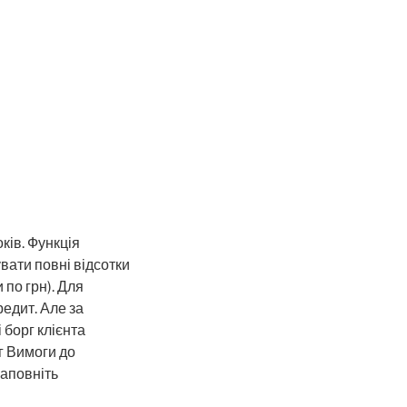
ків. Функція
вати повні відсотки
 по грн). Для
едит. Але за
 борг клієнта
рг Вимоги до
заповніть