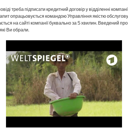
овіді треба підписати кредитний договір у відділенні компані
апит опрацьовується командою Управління якістю обслуговув
ється на сайті компанії буквально за 5 хвилин. Введений пр
які Ви обрали.