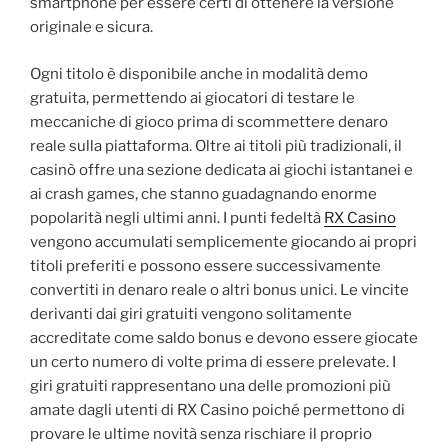
smartphone per essere certi di ottenere la versione
originale e sicura.
Ogni titolo è disponibile anche in modalità demo
gratuita, permettendo ai giocatori di testare le
meccaniche di gioco prima di scommettere denaro
reale sulla piattaforma. Oltre ai titoli più tradizionali, il
casinò offre una sezione dedicata ai giochi istantanei e
ai crash games, che stanno guadagnando enorme
popolarità negli ultimi anni. I punti fedeltà
RX Casino
vengono accumulati semplicemente giocando ai propri
titoli preferiti e possono essere successivamente
convertiti in denaro reale o altri bonus unici. Le vincite
derivanti dai giri gratuiti vengono solitamente
accreditate come saldo bonus e devono essere giocate
un certo numero di volte prima di essere prelevate. I
giri gratuiti rappresentano una delle promozioni più
amate dagli utenti di RX Casino poiché permettono di
provare le ultime novità senza rischiare il proprio