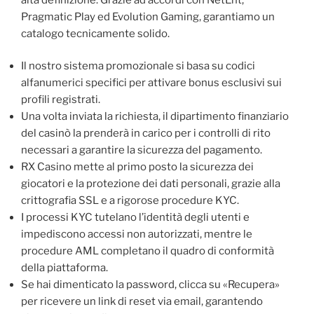
Pragmatic Play ed Evolution Gaming, garantiamo un
catalogo tecnicamente solido.
Il nostro sistema promozionale si basa su codici
alfanumerici specifici per attivare bonus esclusivi sui
profili registrati.
Una volta inviata la richiesta, il dipartimento finanziario
del casinò la prenderà in carico per i controlli di rito
necessari a garantire la sicurezza del pagamento.
RX Casino mette al primo posto la sicurezza dei
giocatori e la protezione dei dati personali, grazie alla
crittografia SSL e a rigorose procedure KYC.
I processi KYC tutelano l’identità degli utenti e
impediscono accessi non autorizzati, mentre le
procedure AML completano il quadro di conformità
della piattaforma.
Se hai dimenticato la password, clicca su «Recupera»
per ricevere un link di reset via email, garantendo