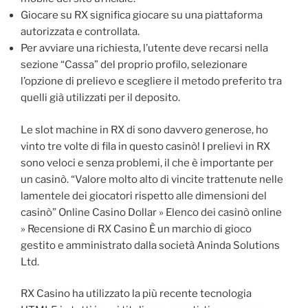
Giocare su RX significa giocare su una piattaforma
autorizzata e controllata.
Per avviare una richiesta, l’utente deve recarsi nella
sezione “Cassa” del proprio profilo, selezionare
l’opzione di prelievo e scegliere il metodo preferito tra
quelli già utilizzati per il deposito.
Le slot machine in RX di sono davvero generose, ho
vinto tre volte di fila in questo casinò! I prelievi in RX
sono veloci e senza problemi, il che è importante per
un casinò. “Valore molto alto di vincite trattenute nelle
lamentele dei giocatori rispetto alle dimensioni del
casinò” Online Casino Dollar » Elenco dei casinò online
» Recensione di RX Casino È un marchio di gioco
gestito e amministrato dalla società Aninda Solutions
Ltd.
RX Casino ha utilizzato la più recente tecnologia