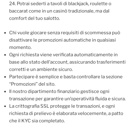
24. Potrai sederti a tavoli di blackjack, roulette o
baccarat come in un casinò tradizionale, ma dal
comfort del tuo salotto.
Chi vuole giocare senza requisiti di scommessa può
disattivare le promozioni automatiche in qualsiasi
momento.
Ogni richiesta viene verificata automaticamente in
base allo stato dell’account, assicurando trasferimenti
corretti e un ambiente sicuro.
Partecipare è semplice e basta controllare la sezione
“Promozioni” del sito.
Il nostro dipartimento finanziario gestisce ogni
transazione per garantire un’operatività fluida e sicura.
La crittografia SSL protegge le transazioni, e ogni
richiesta di prelievo è elaborata velocemente, a patto
che il KYC sia completato.