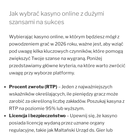
Jak wybrać kasyno online z dużymi
szansami na sukces
Wybierając kasyno online, w którym będziesz mógł z
powodzeniem grać w 2026 roku, ważne jest, aby wziąć
pod uwagę kilka kluczowych czynników, które pomogą
zwiększyć Twoje szanse na wygraną. Poniżej
przedstawiamy główne kryteria, na które warto zwrócić
uwagę przy wyborze platformy.
Procent zwrotu (RTP)
– Jeden z najważniejszych
wskaźników określających, ile pieniędzy gracz może
zarobić za określoną liczbę zakładów. Poszukaj kasyna z
RTP na poziomie 95% lub wyższym.
Licencja i bezpieczeństwo
– Upewnij się, że kasyno
posiada licencję wydaną przez uznane organy
regulacyjne, takie jak Maltański Urząd ds. Gier lub