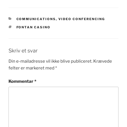
KATEGORIER
COMMUNICATIONS, VIDEO CONFERENCING
TAGS
FONTAN CASINO
Skriv et svar
Din e-mailadresse vil ikke blive publiceret.
Krævede
felter er markeret med
*
Kommentar
*