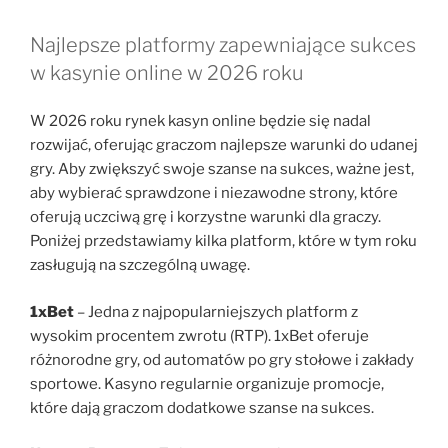
Najlepsze platformy zapewniające sukces
w kasynie online w 2026 roku
W 2026 roku rynek kasyn online będzie się nadal
rozwijać, oferując graczom najlepsze warunki do udanej
gry. Aby zwiększyć swoje szanse na sukces, ważne jest,
aby wybierać sprawdzone i niezawodne strony, które
oferują uczciwą grę i korzystne warunki dla graczy.
Poniżej przedstawiamy kilka platform, które w tym roku
zasługują na szczególną uwagę.
1xBet
– Jedna z najpopularniejszych platform z
wysokim procentem zwrotu (RTP). 1xBet oferuje
różnorodne gry, od automatów po gry stołowe i zakłady
sportowe. Kasyno regularnie organizuje promocje,
które dają graczom dodatkowe szanse na sukces.