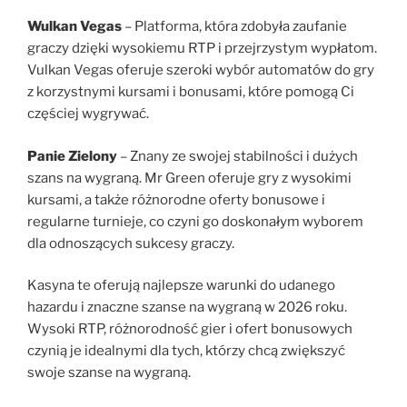
Wulkan Vegas
– Platforma, która zdobyła zaufanie
graczy dzięki wysokiemu RTP i przejrzystym wypłatom.
Vulkan Vegas oferuje szeroki wybór automatów do gry
z korzystnymi kursami i bonusami, które pomogą Ci
częściej wygrywać.
Panie Zielony
– Znany ze swojej stabilności i dużych
szans na wygraną. Mr Green oferuje gry z wysokimi
kursami, a także różnorodne oferty bonusowe i
regularne turnieje, co czyni go doskonałym wyborem
dla odnoszących sukcesy graczy.
Kasyna te oferują najlepsze warunki do udanego
hazardu i znaczne szanse na wygraną w 2026 roku.
Wysoki RTP, różnorodność gier i ofert bonusowych
czynią je idealnymi dla tych, którzy chcą zwiększyć
swoje szanse na wygraną.