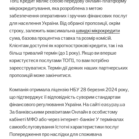
Топ1 Кредит являє собою передову онлайн-платформу
мікрокредитування, яка розроблена з метою
забезпечення оперативних і зручних фінансових послуг
для населення України. Від обраної пропозиції, окрім
строку, залежить максимальна
швидкі мікрокредити
сума, базова процентна ставка та розмір комісій.
Клієнтам доступні як короткострокові кредити, так і на
більш тривалий термін (до 1 року). Якщо ви вперше
користуєтеся послугами ТОП1, то вам потрібно
зареєструватися. Термін дії деяких наших партнерських
пропозицій може закінчитися.
Компанія отримала ліцензію НБУ 28 березня 2024 року,
що підтверджує її відповідність суворим стандартам
фінансового регулювання України. На сайті easypay.ua
За банківськими реквізитами Онлайн в особистому
кабінеті МФО або через інтернет-банкінг У терміналах
самообслуговування Істотні характеристики послуг
Попередження про наслідки для споживача