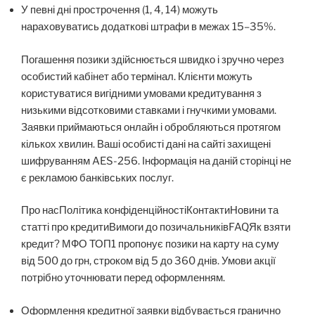
У певні дні прострочення (1, 4, 14) можуть
нараховуватись додаткові штрафи в межах 15–35%.
Погашення позики здійснюється швидко і зручно через
особистий кабінет або термінал. Клієнти можуть
користуватися вигідними умовами кредитування з
низькими відсотковими ставками і гнучкими умовами.
Заявки приймаються онлайн і обробляються протягом
кількох хвилин. Ваші особисті дані на сайті захищені
шифруванням AES-256. Інформація на даній сторінці не
є рекламою банківських послуг.
Про насПолітика конфіденційностіКонтактиНовини та
статті про кредитиВимоги до позичальниківFAQЯк взяти
кредит? МФО ТОП1 пропонує позики на карту на суму
від 500 до грн, строком від 5 до 360 днів. Умови акції
потрібно уточнювати перед оформленням.
Оформлення кредитної заявки відбувається гранично