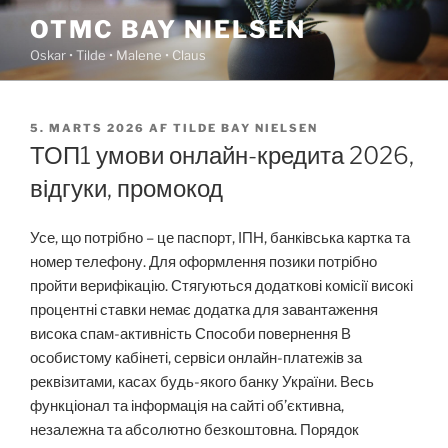
Videre
OTMC BAY NIELSEN
til
Oskar • Tilde • Malene • Claus
indhold
UDGIVET
5. MARTS 2026
AF
TILDE BAY NIELSEN
DEN
ТОП1 умови онлайн-кредита 2026,
відгуки, промокод
Усе, що потрібно – це паспорт, ІПН, банківська картка та
номер телефону. Для оформлення позики потрібно
пройти верифікацію. Стягуються додаткові комісії високі
процентні ставки немає додатка для завантаження
висока спам-активність Способи повернення В
особистому кабінеті, сервіси онлайн-платежів за
реквізитами, касах будь-якого банку України. Весь
функціонал та інформація на сайті об’єктивна,
незалежна та абсолютно безкоштовна. Порядок