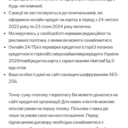
будь-які компанії.
Санкції не застосовуються до позичальників, які
оформили онлайн-кредит на картку в період з 24 лютого
2022 року по 23 січня 2024 року включно.
Ми керуємось у своїй роботі нормами редакційної та
рекламної політики, з якими ви можете ознайомитися.
Онлайн 24/7Без перевірки кредитної історіїЗ поганою
кредитною історієюВсі мікрозайми/мікрокредити України
2026НовіКредитна карта з гарантованим лімітомПід 0
відсотків
Ваші особисті дані на сайті захищені шифруванням AES-
256.
Точну суму платежу і переплату Ви можете дізнатися на
сайті кредитної організації! Для нових клієнтів можливі
пільгові умови на першу позику. Пільгова ставка діє
лише за умови своєчасного погашення. Перед
підписанням договору необхідно ознайомитися з