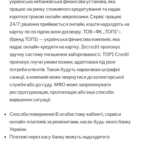
українська небанківська фінансова установа, яка
працює на ринку споживчого кредитування та надає
короткострокові онлайн-мікропозики. Сервіс працює
24/7; рішення приймається онлайн, кошти надходять на
картку після підписання договору. ТОВ «ФК „ТОП1“»
(бренд ТОП1) — українська фінансова компанія, яка
надає онлайн-кредити на картку. Zecredit пропонує
зручну систему погашення заборгованості. TOP1 Credit
пропонує гнучкі умови позики, адаптовані під різні
потреби клієнтів. Також будуть нараховані штрафні
санкції, а компанія може звернутися до колекторської
служби або до суду. МФО може запропонувати
реструктуризацію, пролонгацію або інші способи
вирішення ситуації.
Способи повернення В особистому кабінеті, сервіси
онлайн-платежів за реквізитами, касах будь-якого банку
України.
Платежі через касу банку можуть надходити із