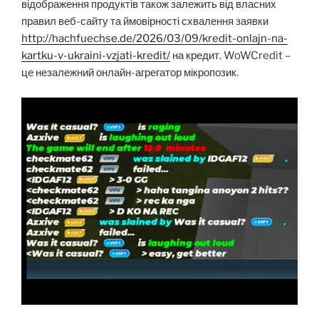
відображення продуктів також залежить від власних
правил веб-сайту та ймовірності схвалення заявки
http://hachfuechse.de/2026/03/09/kredit-onlajn-na-
kartku-v-ukraini-vzjati-kredit/
на кредит. WoWCredit –
це незалежний онлайн-агрегатор мікропозик.