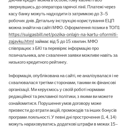
діючий кредит можна в особистому кабінеті або
звернувшись до оператора гарячої лінії. Платежі через
касу банку можуть надходити із затримкою до 3–5
робочих днів. Детальну інструкцію користування ЕЦП
можна знайти на сайті МФО. Оформлення позики в ТОП1
https://suigasbill.net/pozika-onlajn-na-kartu-oformiti-
zajavku.html
займає від 5 до 15 хвилин. МФО
співпрацює з БКІ та перевіряє інформацію про
позичальника, але схвалення заявки можливе навіть за
низького кредитного рейтингу.
Інформація, опублікована на сайті, не аналізувалася і не
схвалювалася третіми сторонами, такими як фінансові
організації. Ми керуємось у своїй роботі нормами
редакційної та рекламної політики, з якими ви можете
ознайомитися. Порушення умов договору може
призвести до втрати акцій, промокодів та інших бонусів
програми лояльності. У певні дні прострочення (1, 4, 14)
можуть нараховуватись додаткові штрафи в межах 15–