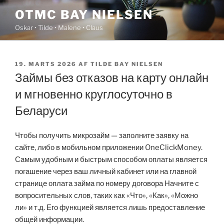
Videre
OTMC BAY NIELSEN
til
Oskar • Tilde • Malene • Claus
indhold
UDGIVET
19. MARTS 2026
AF
TILDE BAY NIELSEN
DEN
Займы без отказов на карту онлайн
и мгновенно круглосуточно в
Беларуси
Чтобы получить микрозайм — заполните заявку на
сайте, либо в мобильном приложении OneClickMoney.
Самым удобным и быстрым способом оплаты является
погашение через ваш личный кабинет или на главной
странице оплата займа по номеру договора Начните с
вопросительных слов, таких как «Что», «Как», «Можно
ли» и т.д. Его функцией является лишь предоставление
общей информации.