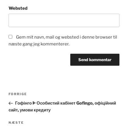
Websted
Gem mit navn, mail og websted i denne browser til
næste gang jeg kommenterer.
Indlægsnavigation
Forrige
FORRIGE
indlæg
Гофінго ᐈ Особистий кабінет Gofingo, офіційний
сайт, умови кредиту
Næste
NÆSTE