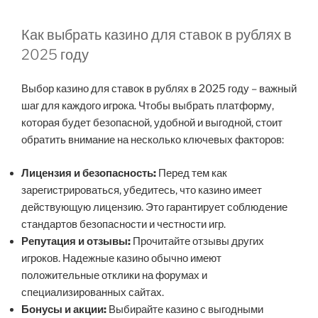
Как выбрать казино для ставок в рублях в
2025 году
Выбор казино для ставок в рублях в 2025 году – важный
шаг для каждого игрока. Чтобы выбрать платформу,
которая будет безопасной, удобной и выгодной, стоит
обратить внимание на несколько ключевых факторов:
Лицензия и безопасность:
Перед тем как
зарегистрироваться, убедитесь, что казино имеет
действующую лицензию. Это гарантирует соблюдение
стандартов безопасности и честности игр.
Репутация и отзывы:
Прочитайте отзывы других
игроков. Надежные казино обычно имеют
положительные отклики на форумах и
специализированных сайтах.
Бонусы и акции:
Выбирайте казино с выгодными