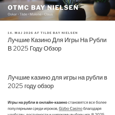
Videre
OTMC BAY NIELSEN
til
Oskar • Tilde • Malene • Claus
indhold
UDGIVET
14. MAJ 2026
AF
TILDE BAY NIELSEN
DEN
Лучшие Казино Для Игры На Рубли
В 2025 Году Обзор
Лучшие казино для игры на рубли в
2025 году обзор
Игры на рубли в онлайн-казино
становятся все более
популярными среди игроков,
Gizbo Casino
благодаря
удобству, доступности и широкому выбору игр. В 2025