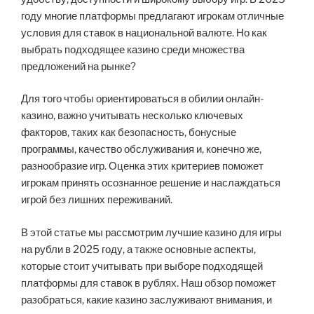
году многие платформы предлагают игрокам отличные
условия для ставок в национальной валюте. Но как
выбрать подходящее казино среди множества
предложений на рынке?
Для того чтобы ориентироваться в обилии онлайн-
казино, важно учитывать несколько ключевых
факторов, таких как безопасность, бонусные
программы, качество обслуживания и, конечно же,
разнообразие игр. Оценка этих критериев поможет
игрокам принять осознанное решение и наслаждаться
игрой без лишних переживаний.
В этой статье мы рассмотрим лучшие казино для игры
на рубли в 2025 году, а также основные аспекты,
которые стоит учитывать при выборе подходящей
платформы для ставок в рублях. Наш обзор поможет
разобраться, какие казино заслуживают внимания, и