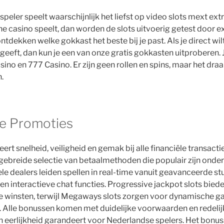
peler speelt waarschijnlijk het liefst op video slots mext ex
line casino speelt, dan worden de slots uitvoerig getest door e
ntdekken welke gokkast het beste bij je past. Als je direct wi
tgeeft, dan kun je een van onze gratis gokkasten uitproberen. 
asino en 777 Casino. Er zijn geen rollen en spins, maar het dr
.
e Promoties
eert snelheid, veiligheid en gemak bij alle financiële transac
gebreide selectie van betaalmethoden die populair zijn onde
ele dealers leiden spellen in real-time vanuit geavanceerde st
 en interactieve chat functies. Progressive jackpot slots bied
 winsten, terwijl Megaways slots zorgen voor dynamische 
. Alle bonussen komen met duidelijke voorwaarden en redelijk
en eerlijkheid garandeert voor Nederlandse spelers. Het bon