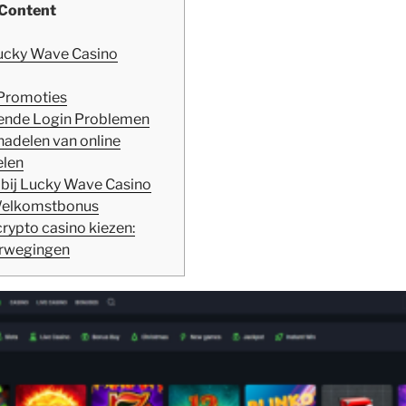
Content
Lucky Wave Casino
Promoties
nde Login Problemen
nadelen van online
elen
 bij Lucky Wave Casino
elkomstbonus
rypto casino kiezen:
erwegingen