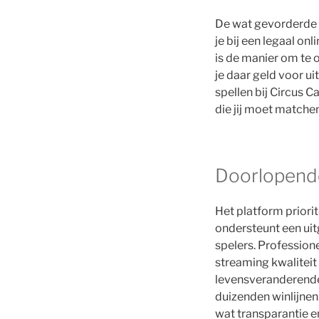
De wat gevorderde s
je bij een legaal on
is de manier om te o
je daar geld voor ui
spellen bij Circus C
die jij moet matchen
Doorlopend
Het platform priorit
ondersteunt een uit
spelers. Profession
streaming kwaliteit
levensveranderende
duizenden winlijnen
wat transparantie 