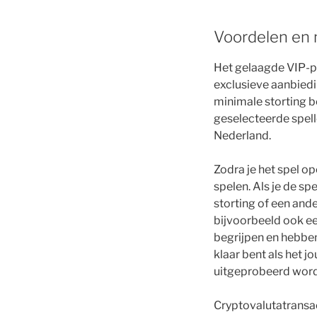
Voordelen en 
Het gelaagde VIP-p
exclusieve aanbiedi
minimale storting b
geselecteerde spell
Nederland.
Zodra je het spel op
spelen. Als je de s
storting of een and
bijvoorbeeld ook ee
begrijpen en hebben 
klaar bent als het 
uitgeprobeerd word
Cryptovalutatransac