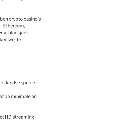
bben crypto casino’s
n, Ethereum,
erse blackjack
eken we de
derlandse spelers
ief de minimale en
 met HD streaming