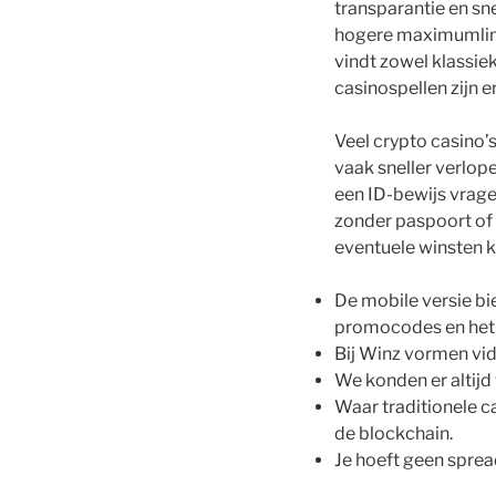
transparantie en sn
hogere maximumlimie
vindt zowel klassie
casinospellen zijn e
Veel crypto casino’
vaak sneller verlope
een ID-bewijs vragen
zonder paspoort of 
eventuele winsten ku
De mobile versie bie
promocodes en het 
Bij Winz vormen vi
We konden er altijd
Waar traditionele ca
de blockchain.
Je hoeft geen sprea