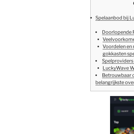
Spelaanbod bij 
Doorlopende 
Veelvoorkome
Voordelen en 
gokkasten sp
Spelproviders
LuckyWave W
Betrouwbaar c
belangrijkste ov